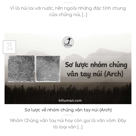
Vì là núi lai với nước, nên ngoài những đặc tính chung
của chủng núi, [...]
13
Th9
Sơ lược về nhóm chủng vân tay núi (Arch)
Nhóm Chủng vân tay núi hay còn gọi là vân vòm. Đây
là loại vân [...]