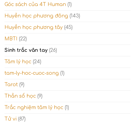
tâm
Góc sách của 4T Human
(1)
thách
linh
và
Thế
Huyền học phương đông
(143)
giới
tinh
Huyền học phương tây
(45)
thần
MBTI
(22)
Sinh trắc vân tay
(26)
Tâm lý học
(24)
tam-ly-hoc-cuoc-song
(1)
Tarot
(9)
Thần số học
(9)
Trắc nghiệm tâm lý học
(1)
Tử vi
(87)