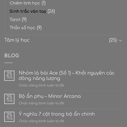
(1)
Chiêm tinh học
(26)
Sinh trắc vân tay
(9)
Tarot
(9)
Thần số học
Tâm lý học
(25)
BLOG
Nhóm lá bài Ace (Số 1) – Khởi nguyên các
25
Th5
dòng năng lượng
ở
Chức năng bình luận bị tắt
Nhóm
lá
Bộ ẩn phụ – Minor Arcana
25
bài
Th5
ở
Chức năng bình luận bị tắt
Ace
Bộ
(Số
ẩn
Ý nghĩa 7 cột trong bộ ẩn chính
1)
25
phụ
Th5
–
ở
Chức năng bình luận bị tắt
–
Khởi
Ý