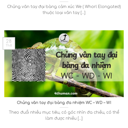
Chủng vân tay đại bàng cảm xúc We ( Whorl Elongated)
thuộc loại vân tay [...]
28
Th8
Chủng vân tay đại bàng đa nhiệm WC – WD – WI
Theo đuổi nhiều mục tiêu, có góc nhìn đa chiều, có thể
làm được nhiều [...]