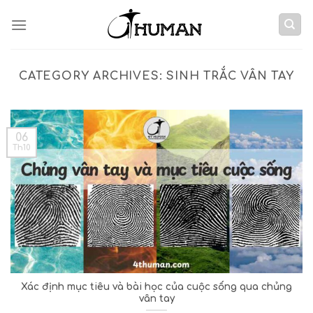
Skip
to
content
CATEGORY ARCHIVES:
SINH TRẮC VÂN TAY
06
Th10
Xác định mục tiêu và bài học của cuộc sống qua chủng
vân tay