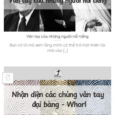
Vân tay của những người nổi tiếng
Bạn có tò mò xem rằng mình có thể trở một thiên tài
nhờ vào [...]
28
Th7