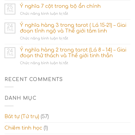
(Số
ẩn
Ý nghĩa 7 cột trong bộ ẩn chính
1)
25
phụ
Th5
–
ở
Chức năng bình luận bị tắt
–
Khởi
Ý
Minor
nguyên
nghĩa
Ý nghĩa hàng 3 trong tarot ( Lá 15-21) – Giai
Arcana
24
các
7
Th5
đoạn tỉnh ngộ và Thế giới tâm linh
dòng
cột
năng
ở
Chức năng bình luận bị tắt
trong
lượng
Ý
bộ
nghĩa
Ý nghĩa hàng 2 trong tarot (Lá 8 – 14) – Giai
ẩn
24
hàng
chính
Th5
đoạn thử thách và Thế giới tinh thần
3
ở
Chức năng bình luận bị tắt
trong
Ý
tarot
nghĩa
(
hàng
RECENT COMMENTS
Lá
2
15-
trong
21)
tarot
–
DANH MỤC
(Lá
Giai
8
đoạn
–
tỉnh
14)
ngộ
Bát tự (Tứ trụ)
(57)
–
và
Giai
Thế
Chiêm tinh học
(1)
đoạn
giới
thử