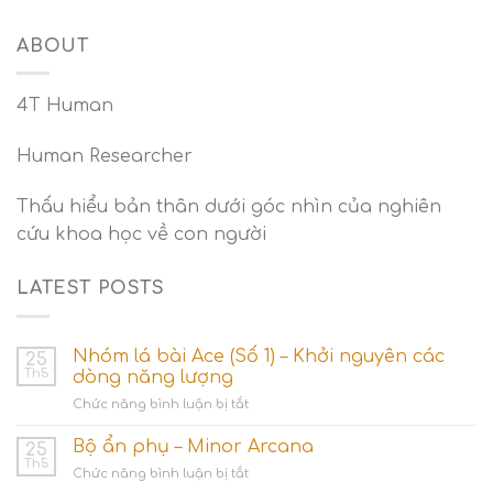
ABOUT
4T Human
Human Researcher
Thấu hiểu bản thân dưới góc nhìn của nghiên
cứu khoa học về con người
LATEST POSTS
Nhóm lá bài Ace (Số 1) – Khởi nguyên các
25
Th5
dòng năng lượng
ở
Chức năng bình luận bị tắt
Nhóm
lá
Bộ ẩn phụ – Minor Arcana
25
bài
Th5
ở
Chức năng bình luận bị tắt
Ace
Bộ