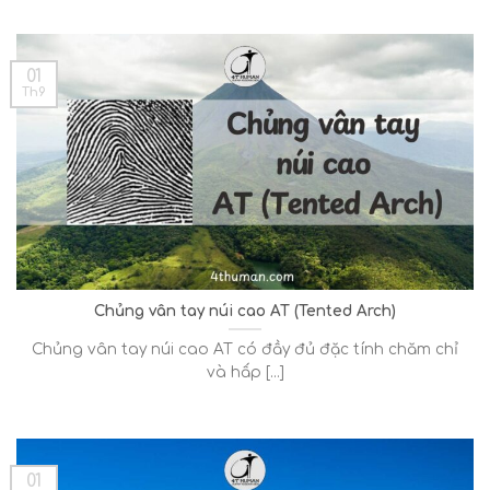
01
Th9
Chủng vân tay núi cao AT (Tented Arch)
Chủng vân tay núi cao AT có đầy đủ đặc tính chăm chỉ
và hấp [...]
01