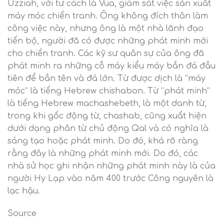
Uzziah, với tư cách là Vua, giám sát việc sản xuất
máy móc chiến tranh. Ông không đích thân làm
công việc này, nhưng ông là một nhà lãnh đạo
tiến bộ, người đã có được những phát minh mới
cho chiến tranh. Các kỹ sư quân sự của ông đã
phát minh ra những cỗ máy kiểu máy bắn đá đầu
tiên để bắn tên và đá lớn. Từ được dịch là “máy
móc” là tiếng Hebrew chishabon. Từ “phát minh”
là tiếng Hebrew machashebeth, là một danh từ,
trong khi gốc động từ, chashab, cũng xuất hiện
dưới dạng phân từ chủ động Qal và có nghĩa là
sáng tạo hoặc phát minh. Do đó, khá rõ ràng
rằng đây là những phát minh mới. Do đó, các
nhà sử học ghi nhận những phát minh này là của
người Hy Lạp vào năm 400 trước Công nguyên là
lạc hậu.
Source