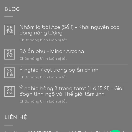
BLOG
Nhóm lá bài Ace (Số 1) – Khởi nguyên các
25
Th5
dòng năng lượng
ở
Chức năng bình luận bị tắt
Nhóm
lá
Bộ ẩn phụ – Minor Arcana
25
bài
Th5
ở
Chức năng bình luận bị tắt
Ace
Bộ
(Số
ẩn
Ý nghĩa 7 cột trong bộ ẩn chính
1)
25
phụ
Th5
–
ở
Chức năng bình luận bị tắt
–
Khởi
Ý
Minor
nguyên
nghĩa
Ý nghĩa hàng 3 trong tarot ( Lá 15-21) – Giai
Arcana
24
các
7
Th5
đoạn tỉnh ngộ và Thế giới tâm linh
dòng
cột
năng
ở
Chức năng bình luận bị tắt
trong
lượng
Ý
bộ
nghĩa
ẩn
hàng
LIÊN HỆ
chính
3
trong
tarot