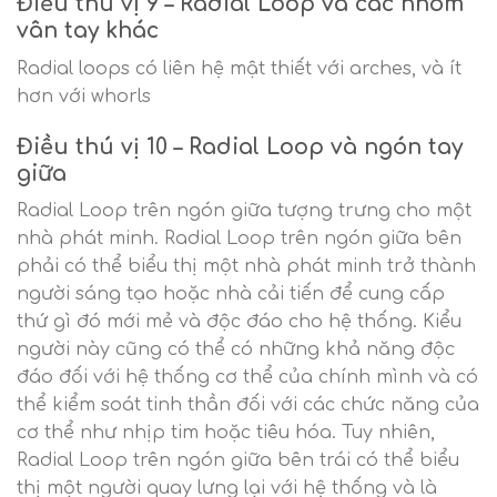
Điều thú vị 9 – Radial Loop và các nhóm
vân tay khác
Radial loops có liên hệ mật thiết với arches, và ít
hơn với whorls
Điều thú vị 10 – Radial Loop và ngón tay
giữa
Radial Loop trên ngón giữa tượng trưng cho một
nhà phát minh. Radial Loop trên ngón giữa bên
phải có thể biểu thị một nhà phát minh trở thành
người sáng tạo hoặc nhà cải tiến để cung cấp
thứ gì đó mới mẻ và độc đáo cho hệ thống. Kiểu
người này cũng có thể có những khả năng độc
đáo đối với hệ thống cơ thể của chính mình và có
thể kiểm soát tinh thần đối với các chức năng của
cơ thể như nhịp tim hoặc tiêu hóa. Tuy nhiên,
Radial Loop trên ngón giữa bên trái có thể biểu
thị một người quay lưng lại với hệ thống và là