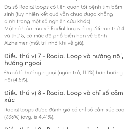
Đa số Radial loops có liên quan tới bệnh tim bẩm
sinh (tuy nhiên kết quả vẫn chưa được khẳng
định trong một số nghiên cứu khác)
Một số báo cáo về Radial loops ở người con thứ 4
và thứ 5, có mức độ phổ biến hơn về bệnh
Alzheimer (mất trí nhớ khi về già).
Điều thú vị 7 – Radial Loop và hướng nội,
hướng ngoại
Đa số là hướng ngoại (ngón trỏ, 11.1%) hơn hướng
nội (4.5%).
Điều thú vị 8 – Radial Loop và chỉ số cảm
xúc
Radial loops được đánh giá có chỉ số cảm xúc cao
(7.35%) (avg. is 4.41%).