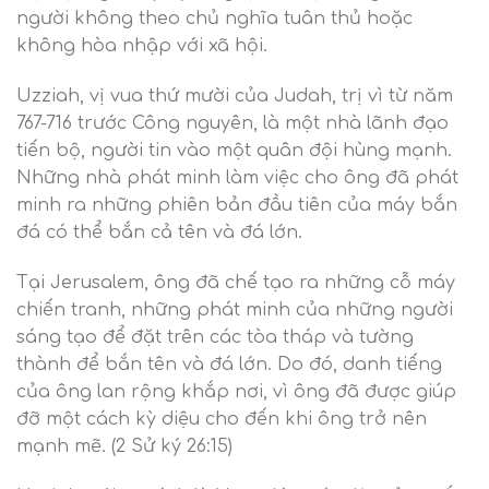
người không theo chủ nghĩa tuân thủ hoặc
không hòa nhập với xã hội.
Uzziah, vị vua thứ mười của Judah, trị vì từ năm
767-716 trước Công nguyên, là một nhà lãnh đạo
tiến bộ, người tin vào một quân đội hùng mạnh.
Những nhà phát minh làm việc cho ông đã phát
minh ra những phiên bản đầu tiên của máy bắn
đá có thể bắn cả tên và đá lớn.
Tại Jerusalem, ông đã chế tạo ra những cỗ máy
chiến tranh, những phát minh của những người
sáng tạo để đặt trên các tòa tháp và tường
thành để bắn tên và đá lớn. Do đó, danh tiếng
của ông lan rộng khắp nơi, vì ông đã được giúp
đỡ một cách kỳ diệu cho đến khi ông trở nên
mạnh mẽ. (2 Sử ký 26:15)