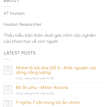
ABOUT
4T Human
Human Researcher
Thấu hiểu bản thân dưới góc nhìn của nghiên
cứu khoa học về con người
LATEST POSTS
Nhóm lá bài Ace (Số 1) – Khởi nguyên các
25
Th5
dòng năng lượng
ở
Chức năng bình luận bị tắt
Nhóm
lá
Bộ ẩn phụ – Minor Arcana
25
bài
Th5
ở
Chức năng bình luận bị tắt
Ace
Bộ
(Số
ẩn
Ý nghĩa 7 cột trong bộ ẩn chính
1)
25
phụ
Th5
–