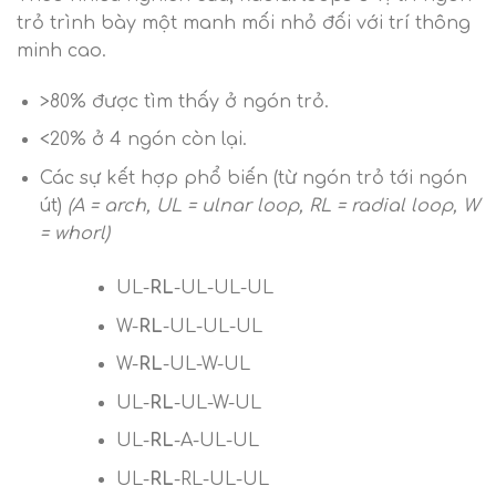
trỏ trình bày một manh mối nhỏ đối với trí thông
minh cao.
>80% được tìm thấy ở ngón trỏ.
<20% ở 4 ngón còn lại.
Các sự kết hợp phổ biến (từ ngón trỏ tới ngón
út)
(A = arch, UL = ulnar loop, RL = radial loop, W
= whorl)
UL-
RL
-UL-UL-UL
W-
RL
-UL-UL-UL
W-
RL
-UL-W-UL
UL-
RL
-UL-W-UL
UL-
RL
-A-UL-UL
UL-
RL
-RL-UL-UL