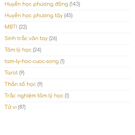
Thế
Huyền học phương đông
(143)
giới
tinh
Huyền học phương tây
(45)
thần
MBTI
(22)
Sinh trắc vân tay
(26)
Tâm lý học
(24)
tam-ly-hoc-cuoc-song
(1)
Tarot
(9)
Thần số học
(9)
Trắc nghiệm tâm lý học
(1)
Tử vi
(87)