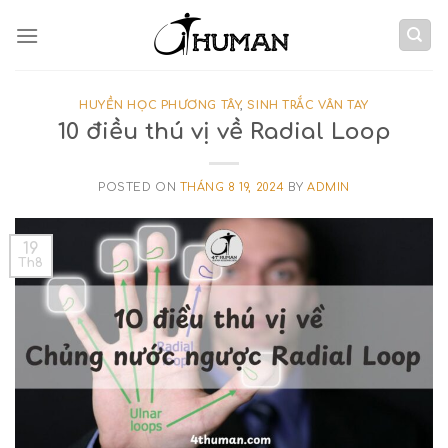
Skip
to
content
HUYỀN HỌC PHƯƠNG TÂY
,
SINH TRẮC VÂN TAY
10 điều thú vị về Radial Loop
POSTED ON
THÁNG 8 19, 2024
BY
ADMIN
19
Th8