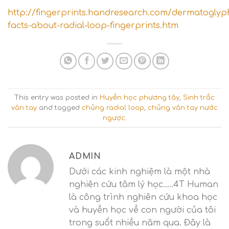
http://fingerprints.handresearch.com/dermatoglyph
facts-about-radial-loop-fingerprints.htm
This entry was posted in
Huyền học phương tây
,
Sinh trắc
vân tay
and tagged
chủng radial loop
,
chủng vân tay nước
ngược
.
ADMIN
Dưới các kinh nghiệm là một nhà
nghiên cứu tâm lý học.....4T Human
là công trình nghiên cứu khoa học
và huyền học về con người của tôi
trong suốt nhiều năm qua. Đây là