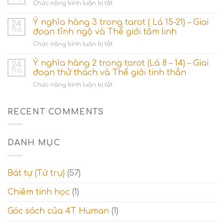
ở
Chức năng bình luận bị tắt
–
Khởi
Ý
Minor
nguyên
nghĩa
Ý nghĩa hàng 3 trong tarot ( Lá 15-21) – Giai
Arcana
24
các
7
Th5
đoạn tỉnh ngộ và Thế giới tâm linh
dòng
cột
năng
ở
Chức năng bình luận bị tắt
trong
lượng
Ý
bộ
nghĩa
Ý nghĩa hàng 2 trong tarot (Lá 8 – 14) – Giai
ẩn
24
hàng
chính
Th5
đoạn thử thách và Thế giới tinh thần
3
ở
Chức năng bình luận bị tắt
trong
Ý
tarot
nghĩa
(
hàng
RECENT COMMENTS
Lá
2
15-
trong
21)
tarot
–
DANH MỤC
(Lá
Giai
8
đoạn
–
tỉnh
14)
ngộ
Bát tự (Tứ trụ)
(57)
–
và
Giai
Thế
Chiêm tinh học
(1)
đoạn
giới
thử
tâm
Góc sách của 4T Human
(1)
thách
linh
và