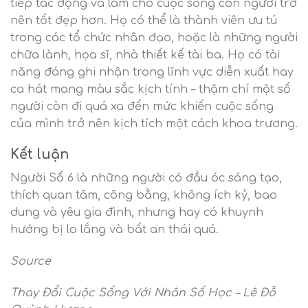
tiếp tác động và làm cho cuộc sống con người trở
nên tốt đẹp hơn. Họ có thể là thành viên ưu tú
trong các tổ chức nhân đạo, hoặc là những người
chữa lành, họa sĩ, nhà thiết kế tài ba. Họ có tài
năng đáng ghi nhận trong lĩnh vực diễn xuất hay
ca hát mang màu sắc kịch tính – thậm chí một số
người còn đi quá xa đến mức khiến cuộc sống
của mình trở nên kịch tích một cách khoa trương.
Kết luận
Người Số 6 là những người có đầu óc sáng tạo,
thích quan tâm, công bằng, không ích kỷ, bao
dung và yêu gia đình, nhưng hay có khuynh
hướng bị lo lắng và bất an thái quá.
Source
Thay Đổi Cuộc Sống Với Nhân Số Học – Lê Đỗ