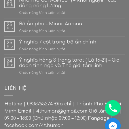
Nhóm lá bài Ace (Số 1) – Khởi nguyên các
25
Th5
dòng năng lượng
ở
Chức năng bình luận bị tắt
Nhóm
lá
Bộ ẩn phụ – Minor Arcana
25
bài
Th5
ở
Chức năng bình luận bị tắt
Ace
Bộ
(Số
ẩn
Ý nghĩa 7 cột trong bộ ẩn chính
1)
25
phụ
Th5
–
ở
Chức năng bình luận bị tắt
–
Khởi
Ý
Minor
nguyên
nghĩa
Ý nghĩa hàng 3 trong tarot ( Lá 15-21) – Giai
Arcana
24
các
7
Th5
đoạn tỉnh ngộ và Thế giới tâm linh
dòng
cột
năng
ở
Chức năng bình luận bị tắt
trong
lượng
Ý
bộ
nghĩa
ẩn
hàng
LIÊN HỆ
chính
3
trong
tarot
Hotline
| 0938765274
Địa chỉ
| Thành Phố Hồ Chí
(
Minh
Email
| 4thuman@gmail.com
Giờ làm việc
|
Lá
15-
09:00 – 18:00 (Chủ nhật: 09:00 – 12:00)
Fanpage
|
CHATY
21)
facebook.com/4t.human
–