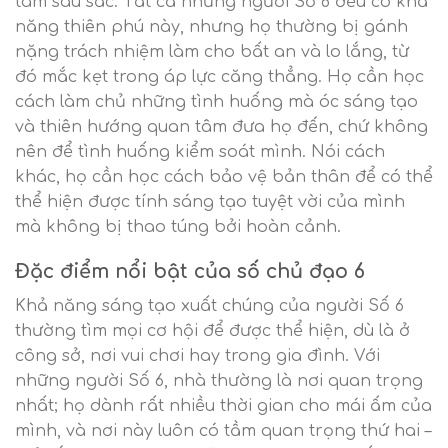
tâm sâu sắc. Tất cả những người Số 6 đều có khả
năng thiên phú này, nhưng họ thường bị gánh
nặng trách nhiệm làm cho bất an và lo lắng, từ
đó mắc kẹt trong áp lực căng thẳng. Họ cần học
cách làm chủ những tình huống mà óc sáng tạo
và thiên hướng quan tâm đưa họ đến, chứ không
nên để tình huống kiểm soát mình. Nói cách
khác, họ cần học cách bảo vệ bản thân để có thể
thể hiện được tính sáng tạo tuyệt vời của mình
mà không bị thao túng bởi hoàn cảnh.
Đặc điểm nổi bật của số chủ đạo 6
Khả năng sáng tạo xuất chúng của người Số 6
thường tìm mọi cơ hội để được thể hiện, dù là ở
công sở, nơi vui chơi hay trong gia đình. Với
những người Số 6, nhà thường là nơi quan trọng
nhất; họ dành rất nhiều thời gian cho mái ấm của
mình, và nơi này luôn có tầm quan trọng thứ hai –