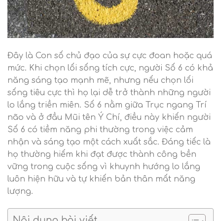
Đây là Con số chủ đạo của sự cực đoan hoặc quá
mức. Khi chọn lối sống tích cực, người Số 6 có khả
năng sáng tạo mạnh mẽ, nhưng nếu chọn lối
sống tiêu cực thì họ lại dễ trở thành những người
lo lắng triền miên. Số 6 nằm giữa Trục ngang Trí
não và ở đầu Mũi tên Ý Chí, điều này khiến người
Số 6 có tiềm năng phi thường trong việc cảm
nhận và sáng tạo một cách xuất sắc. Đáng tiếc là
họ thường hiếm khi đạt được thành công bền
vững trong cuộc sống vì khuynh hướng lo lắng
luôn hiện hữu và tự khiến bản thân mất năng
lượng.
Nội dung bài viết