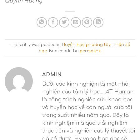
Quỳnh Hương
This entry was posted in
Huyền học phương tây
,
Thần số
học
. Bookmark the
permalink
.
ADMIN
Dưới các kinh nghiệm là một nhà
nghiên cứu tâm lý học.....4T Human
là công trình nghiên cứu khoa học
và huyền học về con người của tôi
trong suốt nhiều năm qua. Đây là
kinh nghiệm mà qua trải nghiệm
thực tiễn và nghiên cứu lý thuyết tôi
đã có được. Hy vọng bạn đọc sẽ