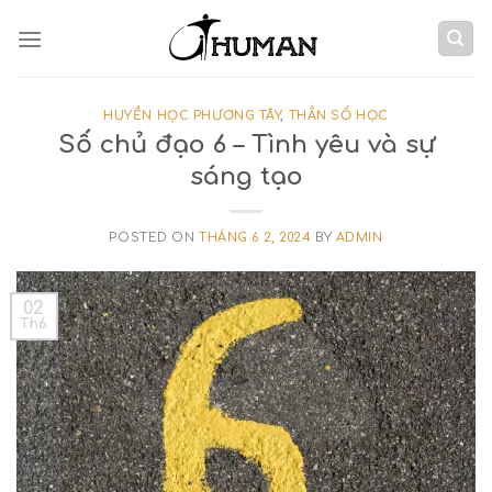
Skip
to
content
HUYỀN HỌC PHƯƠNG TÂY
,
THẦN SỐ HỌC
Số chủ đạo 6 – Tình yêu và sự
sáng tạo
POSTED ON
THÁNG 6 2, 2024
BY
ADMIN
02
Th6