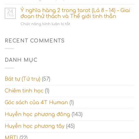
lượng
Ý
bộ
nghĩa
Ý nghĩa hàng 2 trong tarot (Lá 8 – 14) – Giai
ẩn
24
hàng
chính
Th5
đoạn thử thách và Thế giới tinh thần
3
ở
Chức năng bình luận bị tắt
trong
Ý
tarot
nghĩa
(
hàng
RECENT COMMENTS
Lá
2
15-
trong
21)
tarot
–
DANH MỤC
(Lá
Giai
8
đoạn
–
tỉnh
14)
ngộ
Bát tự (Tứ trụ)
(57)
–
và
Giai
Thế
Chiêm tinh học
(1)
đoạn
giới
thử
tâm
Góc sách của 4T Human
(1)
thách
linh
và
Thế
Huyền học phương đông
(143)
giới
tinh
Huyền học phương tây
(45)
thần
MBTI
(22)