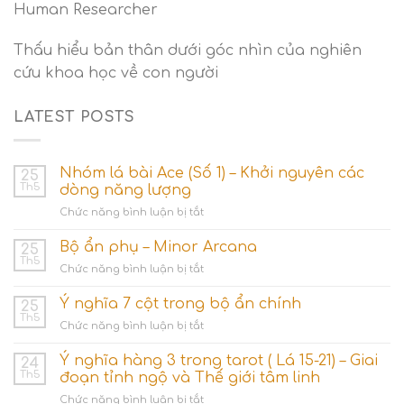
Human Researcher
Thấu hiểu bản thân dưới góc nhìn của nghiên
cứu khoa học về con người
LATEST POSTS
Nhóm lá bài Ace (Số 1) – Khởi nguyên các
25
Th5
dòng năng lượng
ở
Chức năng bình luận bị tắt
Nhóm
lá
Bộ ẩn phụ – Minor Arcana
25
bài
Th5
ở
Chức năng bình luận bị tắt
Ace
Bộ
(Số
ẩn
Ý nghĩa 7 cột trong bộ ẩn chính
1)
25
phụ
Th5
–
ở
Chức năng bình luận bị tắt
–
Khởi
Ý
Minor
nguyên
nghĩa
Ý nghĩa hàng 3 trong tarot ( Lá 15-21) – Giai
Arcana
24
các
7
Th5
đoạn tỉnh ngộ và Thế giới tâm linh
dòng
cột
năng
ở
Chức năng bình luận bị tắt
trong