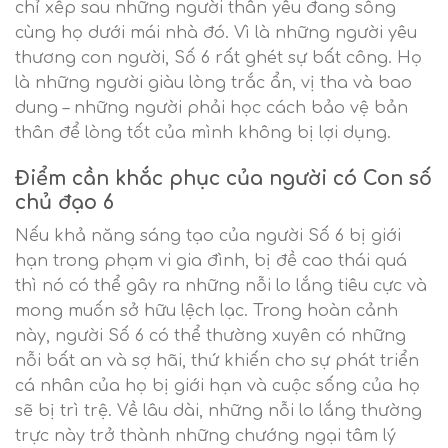
chỉ xếp sau những người thân yêu đang sống
cùng họ dưới mái nhà đó. Vì là những người yêu
thương con người, Số 6 rất ghét sự bất công. Họ
là những người giàu lòng trắc ẩn, vị tha và bao
dung – những người phải học cách bảo vệ bản
thân để lòng tốt của mình không bị lợi dụng.
Điểm cần khắc phục của người có Con số
chủ đạo 6
Nếu khả năng sáng tạo của người Số 6 bị giới
hạn trong phạm vi gia đình, bị đề cao thái quá
thì nó có thể gây ra những nỗi lo lắng tiêu cực và
mong muốn sở hữu lệch lạc. Trong hoàn cảnh
này, người Số 6 có thể thường xuyên có những
nỗi bất an và sợ hãi, thứ khiến cho sự phát triển
cá nhân của họ bị giới hạn và cuộc sống của họ
sẽ bị trì trệ. Về lâu dài, những nỗi lo lắng thường
trực này trở thành những chướng ngại tâm lý