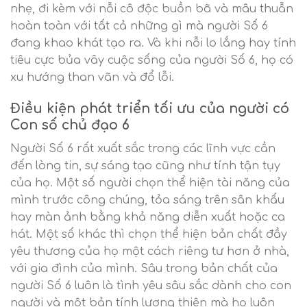
nhẹ, đi kèm với nỗi cô độc buồn bã và mâu thuẫn
hoàn toàn với tất cả những gì mà người Số 6
đang khao khát tạo ra. Và khi nỗi lo lắng hay tính
tiêu cực bủa vây cuộc sống của người Số 6, họ có
xu hướng than vãn và đổ lỗi.
Điều kiện phát triển tối ưu của người có
Con số chủ đạo 6
Người Số 6 rất xuất sắc trong các lĩnh vực cần
đến lòng tin, sự sáng tạo cũng như tính tận tụy
của họ. Một số người chọn thể hiện tài năng của
mình trước công chúng, tỏa sáng trên sân khấu
hay màn ảnh bằng khả năng diễn xuất hoặc ca
hát. Một số khác thì chọn thể hiện bản chất đầy
yêu thương của họ một cách riêng tư hơn ở nhà,
với gia đình của mình. Sâu trong bản chất của
người Số 6 luôn là tình yêu sâu sắc dành cho con
người và một bản tính lương thiện mà họ luôn