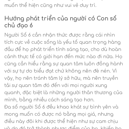
muốn thể hiện cũng như vui vẻ duy trì.
Hướng phát triển của người có Con số
chủ đạo 6
Người Số 6 cần nhận thức được rằng cái nhìn
tích cực về cuộc sống là yếu tố quan trọng hàng
đầu để họ phát triển tính sáng tạo, cho dù hoàn
cảnh thực tế có giới hạn đến mức nào đi nữa. Họ
cũng cần hiểu rằng sự quan tâm luôn đồng hành
với sự tự do biểu đạt chứ không nên đè nén. Vì
vậy, họ nên tránh tâm lý sở hữu, mà nên truyền
tải sự quan tâm đó đến với mọi người xung
quanh, đặc biệt là những người thân thương của
mình, bằng nhiều cách sáng tạo hơn.
Đa số người Số 6 đều khao khát sự bình yên và
mong muốn có được nó bằng mọi giá, nhưng
điều này đôi khi được thể hiện như sự cam chịu
và do đó trở thành nhược điểm của họ, khiến họ