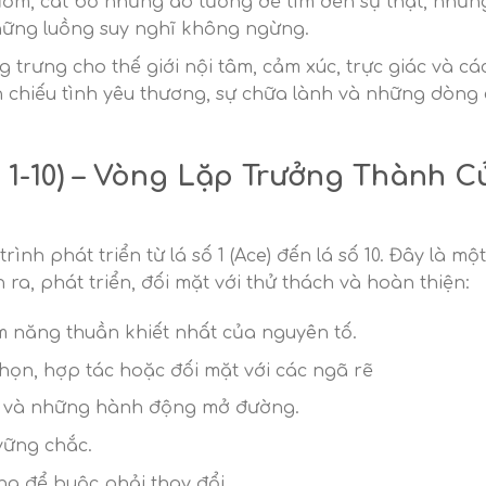
gươm, cắt bỏ những ảo tưởng để tìm đến sự thật, nhưn
ững luồng suy nghĩ không ngừng.
 trưng cho thế giới nội tâm, cảm xúc, trực giác và cá
 chiếu tình yêu thương, sự chữa lành và những dòng
1-10) – Vòng Lặp Trưởng Thành C
nh phát triển từ lá số 1 (Ace) đến lá số 10. Đây là mộ
 ra, phát triển, đối mặt với thử thách và hoàn thiện:
m năng thuần khiết nhất của nguyên tố.
chọn, hợp tác hoặc đối mặt với các ngã rẽ
ch và những hành động mở đường.
vững chắc.
g để buộc phải thay đổi.