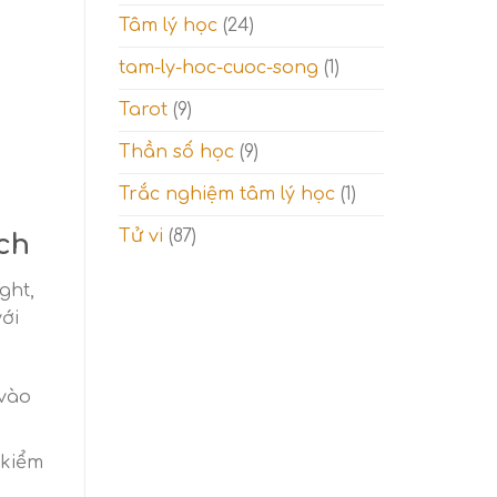
Tâm lý học
(24)
tam-ly-hoc-cuoc-song
(1)
Tarot
(9)
Thần số học
(9)
Trắc nghiệm tâm lý học
(1)
Tử vi
(87)
ch
ght,
ới
 vào
 kiểm