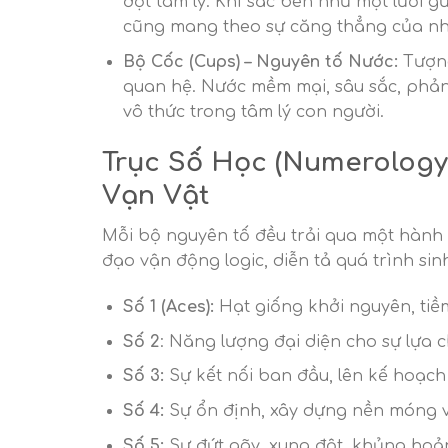
đột tâm lý. Khí sắc bén như một lưỡi 
cũng mang theo sự căng thẳng của nh
Bộ Cốc (Cups) – Nguyên tố Nước:
Tượng
quan hệ. Nước mềm mại, sâu sắc, phản
vô thức trong tâm lý con người.
Trục Số Học (Numerology 
Vạn Vật
Mỗi bộ nguyên tố đều trải qua một hành trì
đạo vận động logic, diễn tả quá trình sinh
Số 1 (Aces):
Hạt giống khởi nguyên, tiề
Số 2
: Năng lượng đại diện cho sự lựa 
Số 3:
Sự kết nối ban đầu, lên kế hoạ
Số 4:
Sự ổn định, xây dựng nền móng 
Số 5:
Sự đứt gãy, xung đột, khủng hoản