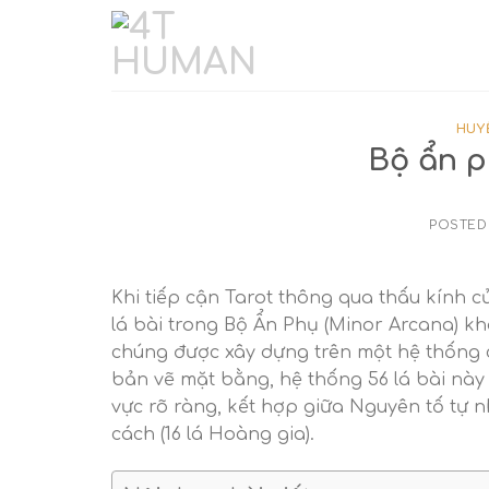
Skip
to
content
HUY
Bộ ẩn p
POSTED
Khi tiếp cận Tarot thông qua thấu kính c
lá bài trong Bộ Ẩn Phụ (Minor Arcana) k
chúng được xây dựng trên một hệ thống c
bản vẽ mặt bằng, hệ thống 56 lá bài này
vực rõ ràng, kết hợp giữa Nguyên tố tự nhi
cách (16 lá Hoàng gia).