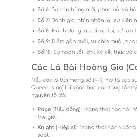
Số 6:
Sự cân bằng mới, phục hồi và hà
Số 7:
Đánh giá, nhìn nhận lại, sự kiên
Số 8:
Hành động lặp đi lặp lại, sự tập 
Số 9:
Điểm gần cuối, sự chín muồi, tự 
Số 10:
Sự hoàn tất, chu kỳ kết thúc và 
Các Lá Bài Hoàng Gia (Co
Nếu các lá bài mang số (1-10) mô tả các s
Queen, King) lại khắc họa các tầng tâm l
nguyên tố đó:
Page (Tiểu đồng):
Trạng thái học hỏi, 
thế giới.
Knight (Hiệp sĩ):
Trạng thái hành động b
soát.