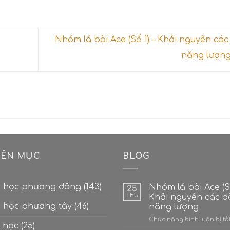
Nhóm lá bài Ace (Số 1) – Khởi nguyên cá
năng lượn
ÊN MỤC
BLOG
 học phương đông
(143)
Nhóm lá bài Ace (Số
25
Th5
Khởi nguyên các 
 học phương tây
(46)
năng lượng
Chức năng bình luận bị tắ
 học
(25)