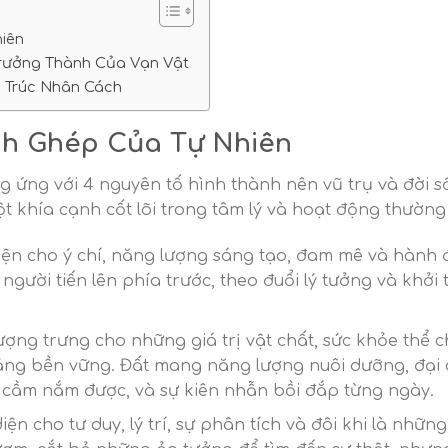
iên
 Trưởng Thành Của Vạn Vật
u Trúc Nhân Cách
nh Ghép Của Tự Nhiên
 ứng với 4 nguyên tố hình thành nên vũ trụ và đời 
t khía cạnh cốt lõi trong tâm lý và hoạt động thường
iện cho ý chí, năng lượng sáng tạo, đam mê và hành 
người tiến lên phía trước, theo đuổi lý tưởng và khởi 
ợng trưng cho những giá trị vật chất, sức khỏe thể c
ảng bền vững. Đất mang năng lượng nuôi dưỡng, đại 
 cầm nắm được, và sự kiên nhẫn bồi đắp từng ngày.
iện cho tư duy, lý trí, sự phân tích và đôi khi là nhữn