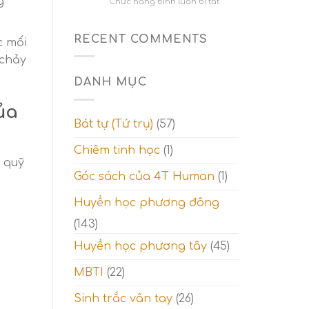
g
(
ở
Chức năng bình luận bị tắt
Lá
Ý
15-
nghĩa
21)
hàng
RECENT COMMENTS
c mối
–
2
 chảy
Giai
trong
đoạn
tarot
DANH MỤC
tỉnh
(Lá
ngộ
8
và
ủa
–
Thế
14)
Bát tự (Tứ trụ)
(57)
giới
–
tâm
Giai
Chiêm tinh học
(1)
linh
đoạn
t quỹ
thử
Góc sách của 4T Human
(1)
thách
và
Thế
Huyền học phương đông
giới
(143)
tinh
thần
Huyền học phương tây
(45)
MBTI
(22)
Sinh trắc vân tay
(26)