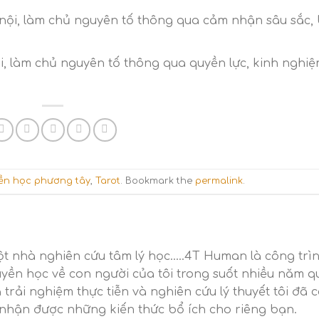
nội, làm chủ nguyên tố thông qua cảm nhận sâu sắc,
, làm chủ nguyên tố thông qua quyền lực, kinh nghiệ
ền học phương tây
,
Tarot
. Bookmark the
permalink
.
t nhà nghiên cứu tâm lý học.....4T Human là công trì
yền học về con người của tôi trong suốt nhiều năm q
trải nghiệm thực tiễn và nghiên cứu lý thuyết tôi đã 
nhận được những kiến thức bổ ích cho riêng bạn.