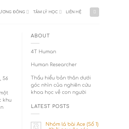
HƯƠNG ĐÔNG
TÂM LÝ HỌC
LIÊN HỆ
ABOUT
4T Human
Human Researcher
Thấu hiểu bản thân dưới
, 56
góc nhìn của nghiên cứu
khoa học về con người
 một
c khu
LATEST POSTS
ân
Nhóm lá bài Ace (Số 1)
25
Th5