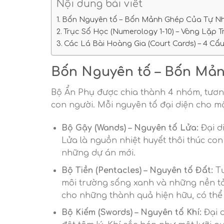
Nội dung bài viết
Bốn Nguyên tố – Bốn Mảnh Ghép Của Tự Nh
Trục Số Học (Numerology 1-10) – Vòng Lặp
Các Lá Bài Hoàng Gia (Court Cards) – 4 Cấ
Bốn Nguyên tố – Bốn Mả
Bộ Ẩn Phụ được chia thành 4 nhóm, tương
con người. Mỗi nguyên tố đại diện cho mộ
Bộ Gậy (Wands) – Nguyên tố Lửa:
Đại d
Lửa là nguồn nhiệt huyết thôi thúc con 
những dự án mới.
Bộ Tiền (Pentacles) – Nguyên tố Đất:
Tư
môi trường sống xanh và những nền t
cho những thành quả hiện hữu, có thể
Bộ Kiếm (Swords) – Nguyên tố Khí:
Đại d