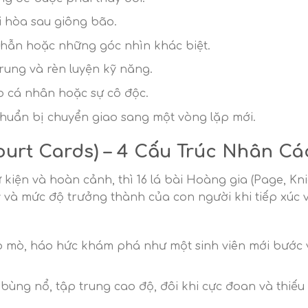
i hòa sau giông bão.
 nhẫn hoặc những góc nhìn khác biệt.
trung và rèn luyện kỹ năng.
do cá nhân hoặc sự cô độc.
chuẩn bị chuyển giao sang một vòng lặp mới.
urt Cards) – 4 Cấu Trúc Nhân Cá
ự kiện và hoàn cảnh, thì 16 lá bài Hoàng gia (Page, Kni
ý và mức độ trưởng thành của con người khi tiếp xúc v
tò mò, háo hức khám phá như một sinh viên mới bước
ùng nổ, tập trung cao độ, đôi khi cực đoan và thiếu