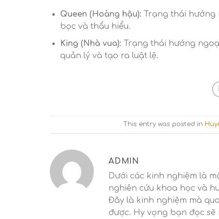
Queen (Hoàng hậu):
Trạng thái hướng 
bọc và thấu hiểu.
King (Nhà vua):
Trạng thái hướng ngoại
quản lý và tạo ra luật lệ.
This entry was posted in
Huy
ADMIN
Dưới các kinh nghiệm là mộ
nghiên cứu khoa học và hu
Đây là kinh nghiệm mà qua 
được. Hy vọng bạn đọc sẽ 