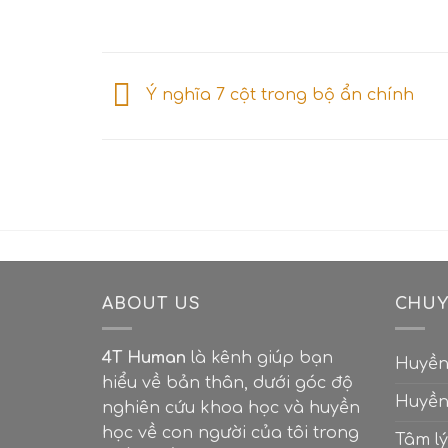
Ý nghĩa 7 cột trong bộ ẩn chính
ABOUT US
CHUY
4T Human
là kênh giúp bạn
Huyền
hiểu về bản thân, dưới góc độ
Huyền
nghiên cứu khoa học và huyền
học về con người của tôi trong
Tâm lý