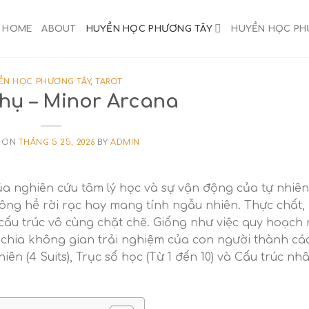
HOME
ABOUT
HUYỀN HỌC PHƯƠNG TÂY
HUYỀN HỌC P
ỀN HỌC PHƯƠNG TÂY
,
TAROT
hụ – Minor Arcana
 ON
THÁNG 5 25, 2026
BY
ADMIN
ủa nghiên cứu tâm lý học và sự vận động của tự nhiên
hông hề rời rạc hay mang tính ngẫu nhiên. Thực chất,
ấu trúc vô cùng chặt chẽ. Giống như việc quy hoạch
 chia không gian trải nghiệm của con người thành cá
ên (4 Suits), Trục số học (Từ 1 đến 10) và Cấu trúc nh