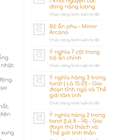
– Khởi nguyên các
dòng năng lượng
ở
Chức năng bình luận bị tắt
Nhóm
lá
Bộ ẩn phụ – Minor
25
bài
Th5
Arcana
Ace
ở
Chức năng bình luận bị tắt
(Số
Bộ
1)
ẩn
Ý nghĩa 7 cột trong
–
25
phụ
Khởi
Th5
sống
bộ ẩn chính
–
nguyên
 nhật:
ở
Chức năng bình luận bị tắt
Minor
các
Ý
Arcana
dòng
nghĩa
Ý nghĩa hàng 3 trong
24
năng
động.
7
Th5
tarot ( Lá 15-21) – Giai
lượng
cột
tạo
đoạn tỉnh ngộ và Thế
trong
giới tâm linh
bộ
ẩn
ở
Chức năng bình luận bị tắt
hất,
chính
Ý
diện
nghĩa
Ý nghĩa hàng 2 trong
24
hàng
Th5
tarot (Lá 8 – 14) – Giai
3
đoạn thử thách và
trong
g xung
Thế giới tinh thần
tarot