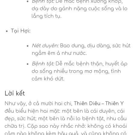
Bệnh tật:
Dễ mắc bệnh xương khớp,
dạ dày do gánh nặng cuộc sống và lo
lắng tích tụ.
Tại Hợi:
Nét duyên:
Bao dung, dịu dàng, sức hút
ngầm êm ả như nước.
Bệnh tật:
Dễ mắc bệnh thận, huyết áp
do sống nhiều trong mơ mộng, tình
cảm khó dứt.
Lời kết
Như vậy, ở cả mười hai chi,
Thiên Diêu – Thiên Y
đều biểu hiện hai mặt: một bên là cái duyên, cái
đẹp, sức hút; một bên là nỗi lo bệnh tật, nhu cầu
chữa trị. Cặp sao này nhắc nhở: không có khoái
cảm nào không kèm hậu quả, và cũng không có