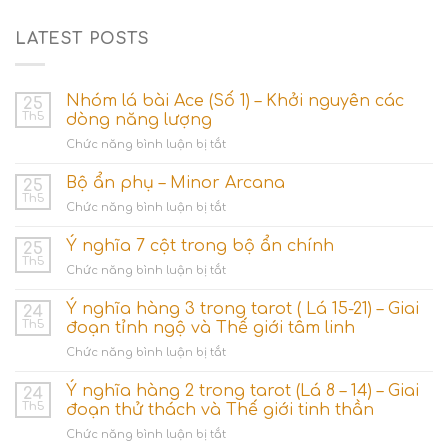
LATEST POSTS
Nhóm lá bài Ace (Số 1) – Khởi nguyên các
25
Th5
dòng năng lượng
ở
Chức năng bình luận bị tắt
Nhóm
lá
Bộ ẩn phụ – Minor Arcana
25
bài
Th5
ở
Chức năng bình luận bị tắt
Ace
Bộ
(Số
ẩn
Ý nghĩa 7 cột trong bộ ẩn chính
1)
25
phụ
Th5
–
ở
Chức năng bình luận bị tắt
–
Khởi
Ý
Minor
nguyên
nghĩa
Ý nghĩa hàng 3 trong tarot ( Lá 15-21) – Giai
Arcana
24
các
7
Th5
đoạn tỉnh ngộ và Thế giới tâm linh
dòng
cột
năng
ở
Chức năng bình luận bị tắt
trong
lượng
Ý
bộ
nghĩa
Ý nghĩa hàng 2 trong tarot (Lá 8 – 14) – Giai
ẩn
24
hàng
chính
Th5
đoạn thử thách và Thế giới tinh thần
3
ở
Chức năng bình luận bị tắt
trong