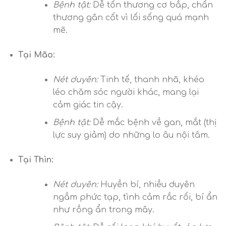
Bệnh tật:
Dễ tổn thương cơ bắp, chấn
thương gân cốt vì lối sống quá mạnh
mẽ.
Tại Mão:
Nét duyên:
Tinh tế, thanh nhã, khéo
léo chăm sóc người khác, mang lại
cảm giác tin cậy.
Bệnh tật:
Dễ mắc bệnh về gan, mắt (thị
lực suy giảm) do những lo âu nội tâm.
Tại Thìn:
Nét duyên:
Huyền bí, nhiều duyên
ngầm phức tạp, tình cảm rắc rối, bí ẩn
như rồng ẩn trong mây.