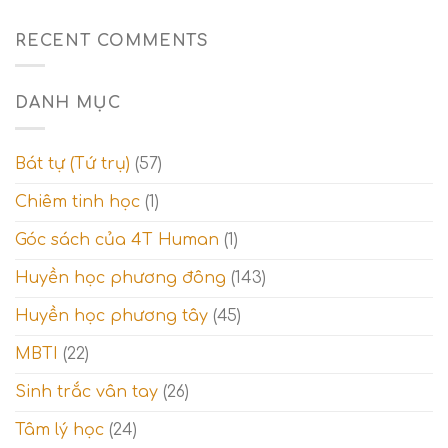
Ý
tarot
nghĩa
(
hàng
RECENT COMMENTS
Lá
2
15-
trong
21)
tarot
–
DANH MỤC
(Lá
Giai
8
đoạn
–
tỉnh
14)
ngộ
Bát tự (Tứ trụ)
(57)
–
và
Giai
Thế
Chiêm tinh học
(1)
đoạn
giới
thử
tâm
Góc sách của 4T Human
(1)
thách
linh
và
Thế
Huyền học phương đông
(143)
giới
tinh
Huyền học phương tây
(45)
thần
MBTI
(22)
Sinh trắc vân tay
(26)
Tâm lý học
(24)