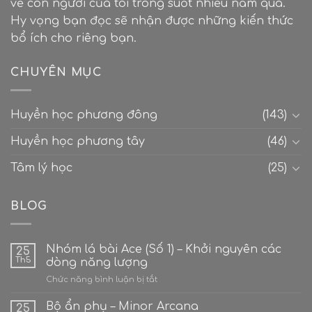
về con người của tôi trong suốt nhiều năm qua.
Hy vọng bạn đọc sẽ nhận được những kiến thức
bổ ích cho riêng bạn.
CHUYÊN MỤC
Huyền học phương đông
(143)
Huyền học phương tây
(46)
Tâm lý học
(25)
BLOG
Nhóm lá bài Ace (Số 1) – Khởi nguyên các
25
Th5
dòng năng lượng
ở
Chức năng bình luận bị tắt
Nhóm
lá
Bộ ẩn phụ – Minor Arcana
25