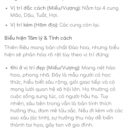
Vị trí đắc cách (Miếu/Vượng):
Nằm tại 4 cung
Mão, Dậu, Tuất, Hợi.
Vị trí kém (Hãm địa):
Các cung còn lại.
Biểu hiện Tâm lý & Tính cách
Thiên Riêu mang bản chất Đào hoa, nhưng biểu
hiện sẽ phân hóa rõ rệt tùy theo vị trí đứng:
Khi ở vị trí đẹp (Miếu/Vượng):
Mang nét hào
hoa, phong nhã. Đây là mẫu người có học
thức, hiểu biết sâu rộng, giỏi giao tiếp và có
mạng lưới quan hệ xã hội lớn. Họ thường có
cuộc sống sung túc, có người hầu hạ. Tuy
nhiên, sâu bên trong vẫn là bản tính thích
hưởng thụ, đam mê tửu sắc. Nếu đi kèm với các
sao xấu (ác tinh), sự hưởng thụ này dễ biến
thành tai họa, gây tan vỡ gia đình.