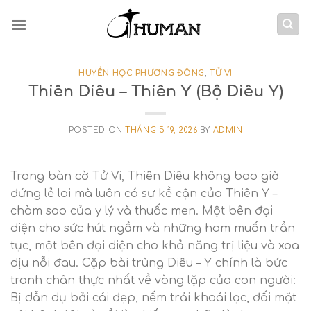
Skip
to
content
HUYỀN HỌC PHƯƠNG ĐÔNG
,
TỬ VI
Thiên Diêu – Thiên Y (Bộ Diêu Y)
POSTED ON
THÁNG 5 19, 2026
BY
ADMIN
Trong bàn cờ Tử Vi, Thiên Diêu không bao giờ
đứng lẻ loi mà luôn có sự kề cận của Thiên Y –
chòm sao của y lý và thuốc men. Một bên đại
diện cho sức hút ngầm và những ham muốn trần
tục, một bên đại diện cho khả năng trị liệu và xoa
dịu nỗi đau. Cặp bài trùng Diêu – Y chính là bức
tranh chân thực nhất về vòng lặp của con người:
Bị dẫn dụ bởi cái đẹp, nếm trải khoái lạc, đối mặt