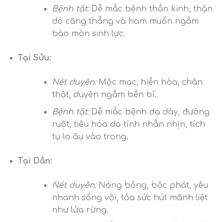
Bệnh tật:
Dễ mắc bệnh thần kinh, thận
do căng thẳng và ham muốn ngầm
bào mòn sinh lực.
Tại Sửu:
Nét duyên:
Mộc mạc, hiền hòa, chân
thật, duyên ngầm bền bỉ.
Bệnh tật:
Dễ mắc bệnh dạ dày, đường
ruột, tiêu hóa do tính nhẫn nhịn, tích
tụ lo âu vào trong.
Tại Dần:
Nét duyên:
Nóng bỏng, bộc phát, yêu
nhanh sống vội, tỏa sức hút mãnh liệt
như lửa rừng.