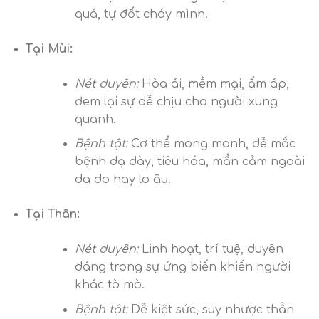
quá, tự đốt cháy mình.
Tại Mùi:
Nét duyên:
Hòa ái, mềm mại, ấm áp,
đem lại sự dễ chịu cho người xung
quanh.
Bệnh tật:
Cơ thể mong manh, dễ mắc
bệnh dạ dày, tiêu hóa, mẩn cảm ngoài
da do hay lo âu.
Tại Thân:
Nét duyên:
Linh hoạt, trí tuệ, duyên
dáng trong sự ứng biến khiến người
khác tò mò.
Bệnh tật:
Dễ kiệt sức, suy nhược thần