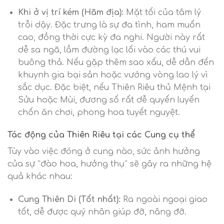
Khi ở vị trí kém (Hãm địa):
Mặt tối của tâm lý
trỗi dậy. Đặc trưng là sự đa tình, ham muốn
cao, đồng thời cực kỳ đa nghi. Người này rất
dễ sa ngã, lầm đường lạc lối vào các thú vui
buông thả. Nếu gặp thêm sao xấu, dễ dẫn đến
khuynh gia bại sản hoặc vướng vòng lao lý vì
sắc dục. Đặc biệt, nếu Thiên Riêu thủ Mệnh tại
Sửu hoặc Mùi, đương số rất dễ quyến luyến
chốn ăn chơi, phong hoa tuyết nguyệt.
Tác động của Thiên Riêu tại các Cung cụ thể
Tùy vào việc đóng ở cung nào, sức ảnh hưởng
của sự “đào hoa, hưởng thụ” sẽ gây ra những hệ
quả khác nhau:
Cung Thiên Di (Tốt nhất):
Ra ngoài ngoại giao
tốt, dễ được quý nhân giúp đỡ, nâng đỡ.