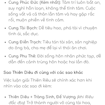
Cung Phúc Đức (Kém nhất):
Tâm trí luôn bất an,
suy nghĩ hỗn loạn, không thể tĩnh tâm. Cuộc
sống vất vả cả thân lẫn tâm và hay gặp rắc
rối, muộn phiền về tình cảm.
Cung Tài Bạch:
Dễ tiêu hao, phá tài vì chuyện
tình ái, sắc dục.
Cung Điền Trạch:
Tiêu tán tài sản, sản nghiệp
do ông bà, cha mẹ để lại vì thói ăn chơi.
Cung Phu Thê:
Đời sống hôn nhân phức tạp, dễ
dẫn đến cảnh trùng hôn hoặc hai lần đò.
Sao Thiên Diêu đi cùng với các sao khác
Việc luận giải Thiên Riêu sẽ chính xác hơn khi
nhìn vào các sao đi kèm:
Thiên Diêu + Tràng Sinh, Đế Vượng
(khi Riêu
đắc địa)
: Trở thành người vô cùng tài hoa,