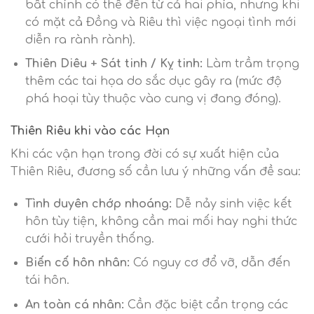
bất chính có thể đến từ cả hai phía, nhưng khi
có mặt cả Đồng và Riêu thì việc ngoại tình mới
diễn ra rành rành).
Thiên Diêu
+ Sát tinh / Kỵ tinh:
Làm trầm trọng
thêm các tai họa do sắc dục gây ra (mức độ
phá hoại tùy thuộc vào cung vị đang đóng).
Thiên Riêu khi vào các Hạn
Khi các vận hạn trong đời có sự xuất hiện của
Thiên Riêu, đương số cần lưu ý những vấn đề sau:
Tình duyên chớp nhoáng:
Dễ nảy sinh việc kết
hôn tùy tiện, không cần mai mối hay nghi thức
cưới hỏi truyền thống.
Biến cố hôn nhân:
Có nguy cơ đổ vỡ, dẫn đến
tái hôn.
An toàn cá nhân:
Cần đặc biệt cẩn trọng các