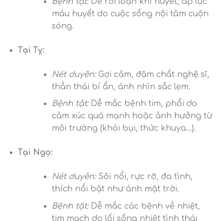
Bệnh tật:
Dễ rối loạn khí huyết, áp lực
máu huyết do cuộc sống nội tâm cuộn
sóng.
Tại Tỵ:
Nét duyên:
Gợi cảm, đậm chất nghệ sĩ,
thần thái bí ẩn, ánh nhìn sắc lẹm.
Bệnh tật:
Dễ mắc bệnh tim, phổi do
cảm xúc quá mạnh hoặc ảnh hưởng từ
môi trường (khói bụi, thức khuya…).
Tại Ngọ:
Nét duyên:
Sôi nổi, rực rỡ, đa tình,
thích nổi bật như ánh mặt trời.
Bệnh tật:
Dễ mắc các bệnh về nhiệt,
tim mạch do lối sống nhiệt tình thái