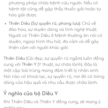
phương pháp chữa bệnh cứu người. Nếu có
bệnh tật cũng dễ gặp thầy thuốc giỏi hoặc tự
hóa giải được.
Thiên Diêu (Sự quyến rũ, phong lưu):
Chủ về
đào hoa, sự duyên dáng và tính nghệ thuật.
Người có Thiên Diêu ở Mệnh thường ăn nói có
duyên, ngoại hình thu hút, đa cảm và dễ gây
thiện cảm với người khác giới.
Thiên Diêu
(Cái đẹp, sự quyến rũ ngầm) luôn đồng
cung với
Thiên Y
(Y thuật, sự chữa lành). Đây là
một cặp bài trùng mang đậm triết lý nhân sinh:
Nơi nào có khoái lạc, sự quyến rũ, nơi đó có bóng
dáng của hậu quả và nhu cầu được chữa lành.
Ý nghĩa của bộ Diêu Y
Khi Thiên Diêu và Thiên Y đồng cung, sẽ mang ý
nghĩa sau: