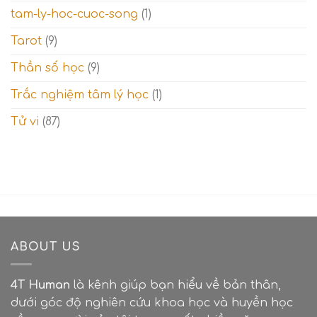
tam-ly-hoc-cuoc-song
(1)
Tarot
(9)
Thần số học
(9)
Trắc nghiệm tâm lý học
(1)
Tử vi
(87)
ABOUT US
4T Human
là kênh giúp bạn hiểu về bản thân,
dưới góc độ nghiên cứu khoa học và huyền học