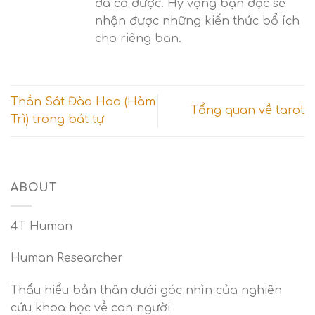
đã có được. Hy vọng bạn đọc sẽ
nhận được những kiến thức bổ ích
cho riêng bạn.
Thần Sát Đào Hoa (Hàm
Tổng quan về tarot
Trì) trong bát tự
ABOUT
4T Human
Human Researcher
Thấu hiểu bản thân dưới góc nhìn của nghiên
cứu khoa học về con người