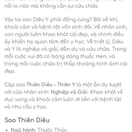
nỗi lo nào mà không cần sự cứu chữa.
Vậy tại sao Diêu Y phải đồng cung? Bởi về khí,
khoái cảm và bệnh tật vốn sinh đôi. Về nhân sinh,
con người luôn khao khát cái đẹp, và chính điều
ấy khiến họ quan tâm đến y học. Về triết lý, Diêu
và Y là nghiệp và giải, dẫn dụ và cứu chữa. Trong
mỗi cuộc vui đã có bóng dáng thuốc men, và
trong mỗi cuộc chữa trị thấp thoáng hình ảnh cái
đẹp.
Cặp sao
Thiên Diêu – Thiên Y
là một ẩn dụ tuyệt
vời của nhân sinh:
Nghiệp và Giải
. Khao khát về
dục vọng và khoái cảm luôn đi liền với bệnh tật
và nhu cầu y học.
Sao Thiên Diêu
Ngũ hành:
Thuộc Thủy.