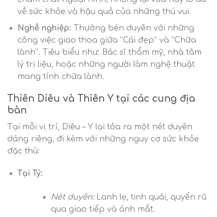
về sức khỏe và hậu quả của những thú vui.
Nghề nghiệp:
Thường bén duyên với những
công việc giao thoa giữa “Cái đẹp” và “Chữa
lành”. Tiêu biểu như: Bác sĩ thẩm mỹ, nhà tâm
lý trị liệu, hoặc những người làm nghệ thuật
mang tính chữa lành.
Thiên Diêu và Thiên Y tại các cung địa
bàn
Tại mỗi vị trí, Diêu – Y lại tỏa ra một nét duyên
dáng riêng, đi kèm với những nguy cơ sức khỏe
đặc thù:
Tại Tý:
Nét duyên:
Lanh lẹ, tinh quái, quyến rũ
qua giao tiếp và ánh mắt.