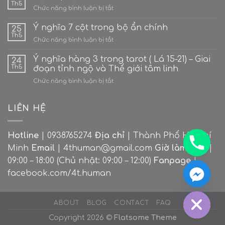
bài
Th5
ở
Chức năng bình luận bị tắt
Ace
Bộ
(Số
ẩn
Ý nghĩa 7 cột trong bộ ẩn chính
1)
25
phụ
Th5
–
ở
Chức năng bình luận bị tắt
–
Khởi
Ý
Minor
nguyên
nghĩa
Ý nghĩa hàng 3 trong tarot ( Lá 15-21) – Giai
Arcana
24
các
7
Th5
đoạn tỉnh ngộ và Thế giới tâm linh
dòng
cột
năng
ở
Chức năng bình luận bị tắt
trong
lượng
Ý
bộ
nghĩa
ẩn
hàng
LIÊN HỆ
chính
3
trong
tarot
Hotline
| 0938765274
Địa chỉ
| Thành Phố Hồ Chí
(
Minh
Email
| 4thuman@gmail.com
Giờ làm việc
|
Lá
15-
09:00 – 18:00 (Chủ nhật: 09:00 – 12:00)
Fanpage
|
CHATY
21)
facebook.com/4t.human
–
HIDE
Giai
đoạn
tỉnh
ABOUT
BLOG
CONTACT
FAQ
ngộ
Copyright 2026 ©
Flatsome Theme
và