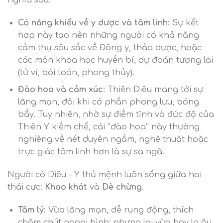
Có năng khiếu về y dược và tâm linh
: Sự kết
hợp này tạo nên những người có khả năng
cảm thụ sâu sắc về Đông y, thảo dược, hoặc
các môn khoa học huyền bí, dự đoán tương lai
(tử vi, bói toán, phong thủy).
Đào hoa và cảm xúc:
Thiên Diêu mang tới sự
lãng mạn, đôi khi có phần phong lưu, bóng
bẩy. Tuy nhiên, nhờ sự điềm tĩnh và đức độ của
Thiên Y kiềm chế, cái “đào hoa” này thường
nghiêng về nét duyên ngầm, nghệ thuật hoặc
trực giác tâm linh hơn là sự sa ngã.
Người có Diêu – Y thủ mệnh luôn sống giữa hai
thái cực:
Khao khát
và
Dè chừng
.
Tâm lý:
Vừa lãng mạn, dễ rung động, thích
chăm chút ngoại hình; nhưng lại vừa hay lo âu