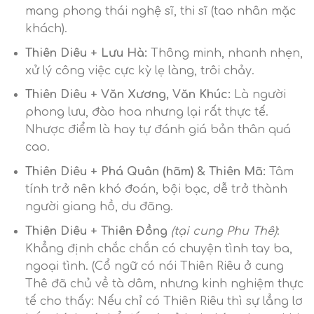
mang phong thái nghệ sĩ, thi sĩ (tao nhân mặc
khách).
Thiên Diêu
+ Lưu Hà:
Thông minh, nhanh nhẹn,
xử lý công việc cực kỳ lẹ làng, trôi chảy.
Thiên Diêu
+ Văn Xương, Văn Khúc:
Là người
phong lưu, đào hoa nhưng lại rất thực tế.
Nhược điểm là hay tự đánh giá bản thân quá
cao.
Thiên Diêu
+ Phá Quân (hãm) & Thiên Mã:
Tâm
tính trở nên khó đoán, bội bạc, dễ trở thành
người giang hồ, du đãng.
Thiên Diêu
+ Thiên Đồng
(tại cung Phu Thê)
:
Khẳng định chắc chắn có chuyện tình tay ba,
ngoại tình. (Cổ ngữ có nói Thiên Riêu ở cung
Thê đã chủ về tà dâm, nhưng kinh nghiệm thực
tế cho thấy: Nếu chỉ có Thiên Riêu thì sự lẳng lơ