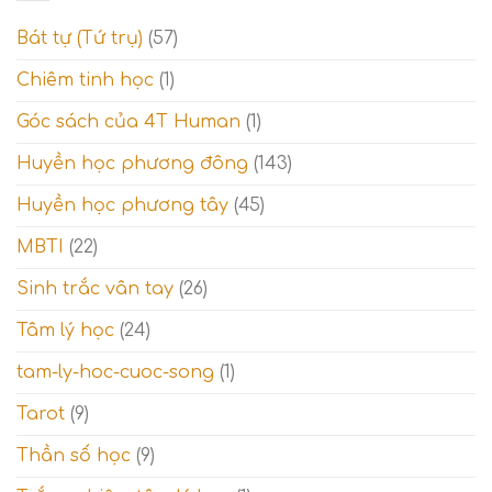
–
tỉnh
14)
ngộ
Bát tự (Tứ trụ)
(57)
–
và
Giai
Thế
Chiêm tinh học
(1)
đoạn
giới
thử
tâm
Góc sách của 4T Human
(1)
thách
linh
và
Thế
Huyền học phương đông
(143)
giới
tinh
Huyền học phương tây
(45)
thần
MBTI
(22)
Sinh trắc vân tay
(26)
Tâm lý học
(24)
tam-ly-hoc-cuoc-song
(1)
Tarot
(9)
Thần số học
(9)