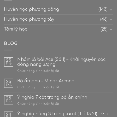
Huyền học phương đông
(143)
Huyền học phương tây
(46)
Tâm lý học
(25)
BLOG
Nhóm lá bài Ace (Số 1) – Khởi nguyên các
25
Th5
dòng năng lượng
ở
Chức năng bình luận bị tắt
Nhóm
lá
Bộ ẩn phụ – Minor Arcana
25
bài
Th5
ở
Chức năng bình luận bị tắt
Ace
Bộ
(Số
ẩn
Ý nghĩa 7 cột trong bộ ẩn chính
1)
25
phụ
Th5
–
ở
Chức năng bình luận bị tắt
–
Khởi
Ý
Minor
nguyên
nghĩa
Ý nghĩa hàng 3 trong tarot ( Lá 15-21) – Giai
Arcana
24
các
7