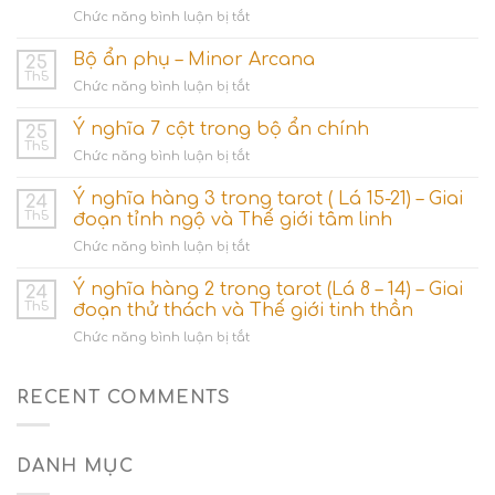
ở
Chức năng bình luận bị tắt
Nhóm
lá
Bộ ẩn phụ – Minor Arcana
25
bài
Th5
ở
Chức năng bình luận bị tắt
Ace
Bộ
(Số
ẩn
Ý nghĩa 7 cột trong bộ ẩn chính
1)
25
phụ
Th5
–
ở
Chức năng bình luận bị tắt
–
Khởi
Ý
Minor
nguyên
nghĩa
Ý nghĩa hàng 3 trong tarot ( Lá 15-21) – Giai
Arcana
24
các
7
Th5
đoạn tỉnh ngộ và Thế giới tâm linh
dòng
cột
năng
ở
Chức năng bình luận bị tắt
trong
lượng
Ý
bộ
nghĩa
Ý nghĩa hàng 2 trong tarot (Lá 8 – 14) – Giai
ẩn
24
hàng
chính
Th5
đoạn thử thách và Thế giới tinh thần
3
ở
Chức năng bình luận bị tắt
trong
Ý
tarot
nghĩa
(
hàng
RECENT COMMENTS
Lá
2
15-
trong
21)
tarot
–
DANH MỤC
(Lá
Giai
8
đoạn