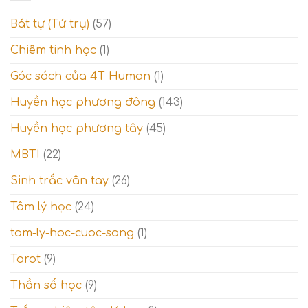
–
tỉnh
14)
ngộ
Bát tự (Tứ trụ)
(57)
–
và
Giai
Thế
Chiêm tinh học
(1)
đoạn
giới
thử
tâm
Góc sách của 4T Human
(1)
thách
linh
và
Thế
Huyền học phương đông
(143)
giới
tinh
Huyền học phương tây
(45)
thần
MBTI
(22)
Sinh trắc vân tay
(26)
Tâm lý học
(24)
tam-ly-hoc-cuoc-song
(1)
Tarot
(9)
Thần số học
(9)