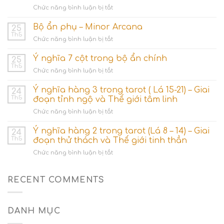
ở
Chức năng bình luận bị tắt
Nhóm
lá
Bộ ẩn phụ – Minor Arcana
25
bài
Th5
ở
Chức năng bình luận bị tắt
Ace
Bộ
(Số
ẩn
Ý nghĩa 7 cột trong bộ ẩn chính
1)
25
phụ
Th5
–
ở
Chức năng bình luận bị tắt
–
Khởi
Ý
Minor
nguyên
nghĩa
Ý nghĩa hàng 3 trong tarot ( Lá 15-21) – Giai
Arcana
24
các
7
Th5
đoạn tỉnh ngộ và Thế giới tâm linh
dòng
cột
năng
ở
Chức năng bình luận bị tắt
trong
lượng
Ý
bộ
nghĩa
Ý nghĩa hàng 2 trong tarot (Lá 8 – 14) – Giai
ẩn
24
hàng
chính
Th5
đoạn thử thách và Thế giới tinh thần
3
ở
Chức năng bình luận bị tắt
trong
Ý
tarot
nghĩa
(
hàng
RECENT COMMENTS
Lá
2
15-
trong
21)
tarot
–
DANH MỤC
(Lá
Giai
8
đoạn