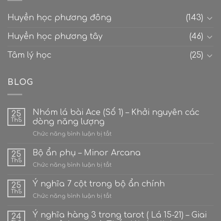
Huyền học phương đông
(143)
Huyền học phương tây
(46)
Tâm lý học
(25)
BLOG
Nhóm lá bài Ace (Số 1) – Khởi nguyên các
25
Th5
dòng năng lượng
ở
Chức năng bình luận bị tắt
Nhóm
lá
Bộ ẩn phụ – Minor Arcana
25
bài
Th5
ở
Chức năng bình luận bị tắt
Ace
Bộ
(Số
ẩn
Ý nghĩa 7 cột trong bộ ẩn chính
1)
25
phụ
Th5
–
ở
Chức năng bình luận bị tắt
–
Khởi
Ý
Minor
nguyên
nghĩa
Ý nghĩa hàng 3 trong tarot ( Lá 15-21) – Giai
Arcana
24
các
7