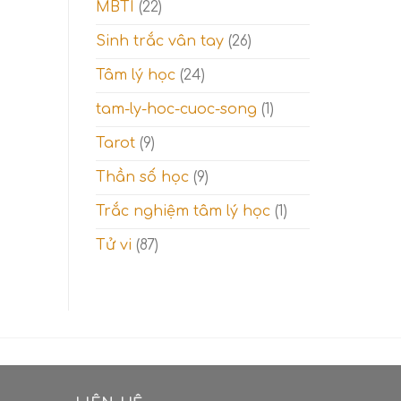
MBTI
(22)
Sinh trắc vân tay
(26)
Tâm lý học
(24)
tam-ly-hoc-cuoc-song
(1)
Tarot
(9)
Thần số học
(9)
Trắc nghiệm tâm lý học
(1)
Tử vi
(87)