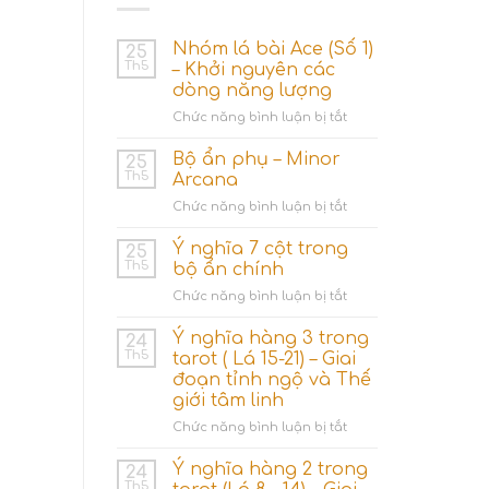
Nhóm lá bài Ace (Số 1)
25
Th5
– Khởi nguyên các
dòng năng lượng
ở
Chức năng bình luận bị tắt
Nhóm
lá
Bộ ẩn phụ – Minor
25
bài
Th5
Arcana
Ace
ở
Chức năng bình luận bị tắt
(Số
Bộ
1)
ẩn
Ý nghĩa 7 cột trong
–
25
phụ
Khởi
Th5
bộ ẩn chính
–
nguyên
ở
Chức năng bình luận bị tắt
Minor
các
Ý
Arcana
dòng
nghĩa
Ý nghĩa hàng 3 trong
24
năng
7
Th5
tarot ( Lá 15-21) – Giai
lượng
cột
đoạn tỉnh ngộ và Thế
trong
giới tâm linh
bộ
ẩn
ở
Chức năng bình luận bị tắt
chính
Ý
nghĩa
Ý nghĩa hàng 2 trong
24
hàng
Th5