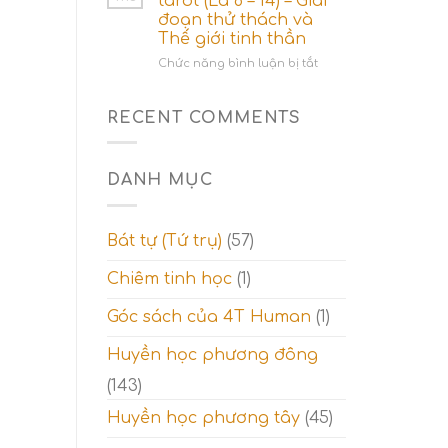
tarot (Lá 8 – 14) – Giai
3
đoạn thử thách và
trong
Thế giới tinh thần
tarot
(
ở
Chức năng bình luận bị tắt
Lá
Ý
15-
nghĩa
21)
hàng
RECENT COMMENTS
–
2
Giai
trong
đoạn
tarot
DANH MỤC
tỉnh
(Lá
ngộ
8
và
–
Thế
14)
Bát tự (Tứ trụ)
(57)
giới
–
tâm
Giai
Chiêm tinh học
(1)
linh
đoạn
thử
Góc sách của 4T Human
(1)
thách
và
Thế
Huyền học phương đông
giới
(143)
tinh
thần
Huyền học phương tây
(45)