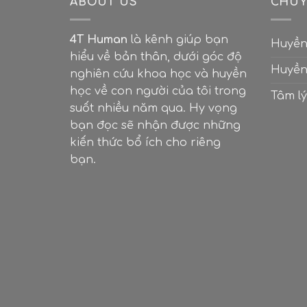
ABOUT US
CHUY
4T Human
là kênh giúp bạn
Huyền
hiểu về bản thân, dưới góc độ
Huyền
nghiên cứu khoa học và huyền
học về con người của tôi trong
Tâm lý
suốt nhiều năm qua. Hy vọng
bạn đọc sẽ nhận được những
kiến thức bổ ích cho riêng
bạn.