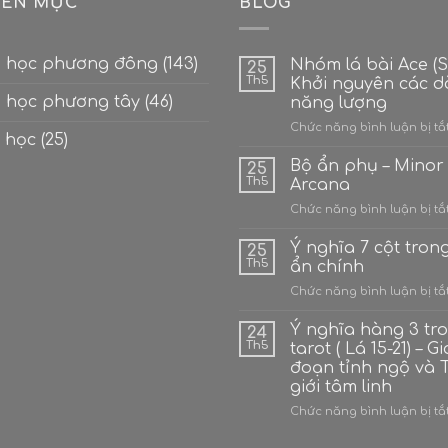
ÊN MỤC
BLOG
 học phương đông
(143)
Nhóm lá bài Ace (Số
25
Th5
Khởi nguyên các 
 học phương tây
(46)
năng lượng
Chức năng bình luận bị tắ
 học
(25)
Bộ ẩn phụ – Minor
25
Th5
Arcana
Chức năng bình luận bị tắ
Ý nghĩa 7 cột tron
25
Th5
ẩn chính
Chức năng bình luận bị tắ
Ý nghĩa hàng 3 tr
24
Th5
tarot ( Lá 15-21) – Gi
đoạn tỉnh ngộ và 
giới tâm linh
Chức năng bình luận bị tắ