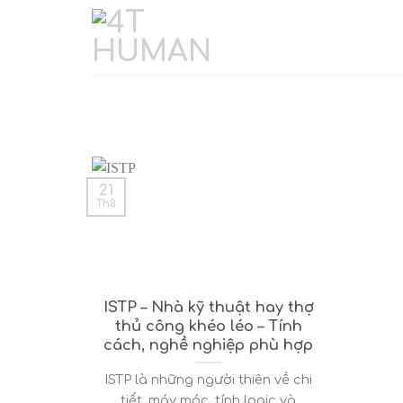
Skip
to
content
21
Th8
ISTP – Nhà kỹ thuật hay thợ
thủ công khéo léo – Tính
cách, nghề nghiệp phù hợp
ISTP là những người thiên về chi
tiết, máy móc, tính logic và