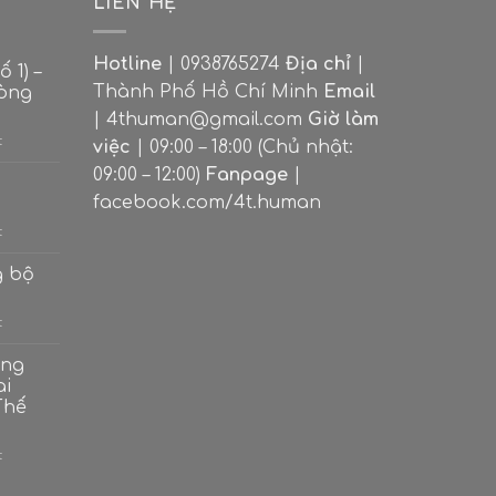
LIÊN HỆ
Hotline
| 0938765274
Địa chỉ
|
 1) –
Thành Phố Hồ Chí Minh
Email
dòng
| 4thuman@gmail.com
Giờ làm
ở
t
việc
| 09:00 – 18:00 (Chủ nhật:
Nhóm
09:00 – 12:00)
Fanpage
|
lá
bài
facebook.com/4t.human
Ace
ở
t
(Số
Bộ
1)
ẩn
g bộ
–
phụ
Khởi
–
nguyên
ở
t
Minor
các
Ý
Arcana
dòng
nghĩa
ong
năng
7
ai
lượng
cột
Thế
trong
bộ
ẩn
ở
t
chính
Ý
nghĩa