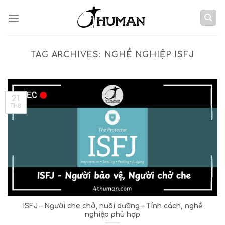
Skip
to
content
TAG ARCHIVES:
NGHỀ NGHIỆP ISFJ
21
Th8
ISFJ – Người che chở, nuôi dưỡng – Tính cách, nghề
nghiệp phù hợp