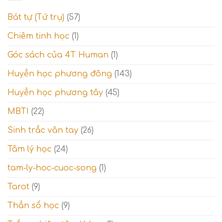
–
tỉnh
14)
ngộ
Bát tự (Tứ trụ)
(57)
–
và
Giai
Thế
Chiêm tinh học
(1)
đoạn
giới
thử
tâm
Góc sách của 4T Human
(1)
thách
linh
và
Thế
Huyền học phương đông
(143)
giới
tinh
Huyền học phương tây
(45)
thần
MBTI
(22)
Sinh trắc vân tay
(26)
Tâm lý học
(24)
tam-ly-hoc-cuoc-song
(1)
Tarot
(9)
Thần số học
(9)