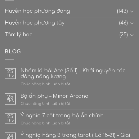
Huyền học phương đông
(143)
Huyền học phương tây
(46)
Tâm lý học
(25)
BLOG
Nhóm lá bài Ace (Số 1) – Khởi nguyên các
25
Th5
dòng năng lượng
ở
Chức năng bình luận bị tắt
Nhóm
lá
Bộ ẩn phụ – Minor Arcana
25
bài
Th5
ở
Chức năng bình luận bị tắt
Ace
Bộ
(Số
ẩn
Ý nghĩa 7 cột trong bộ ẩn chính
1)
25
phụ
Th5
–
ở
Chức năng bình luận bị tắt
–
Khởi
Ý
Minor
nguyên
nghĩa
Ý nghĩa hàng 3 trong tarot ( Lá 15-21) – Giai
Arcana
24
các
7