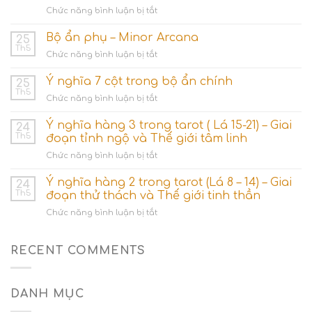
ở
Chức năng bình luận bị tắt
Nhóm
lá
Bộ ẩn phụ – Minor Arcana
25
bài
Th5
ở
Chức năng bình luận bị tắt
Ace
Bộ
(Số
ẩn
Ý nghĩa 7 cột trong bộ ẩn chính
1)
25
phụ
Th5
–
ở
Chức năng bình luận bị tắt
–
Khởi
Ý
Minor
nguyên
nghĩa
Ý nghĩa hàng 3 trong tarot ( Lá 15-21) – Giai
Arcana
24
các
7
Th5
đoạn tỉnh ngộ và Thế giới tâm linh
dòng
cột
năng
ở
Chức năng bình luận bị tắt
trong
lượng
Ý
bộ
nghĩa
Ý nghĩa hàng 2 trong tarot (Lá 8 – 14) – Giai
ẩn
24
hàng
chính
Th5
đoạn thử thách và Thế giới tinh thần
3
ở
Chức năng bình luận bị tắt
trong
Ý
tarot
nghĩa
(
hàng
RECENT COMMENTS
Lá
2
15-
trong
21)
tarot
–
DANH MỤC
(Lá
Giai
8
đoạn