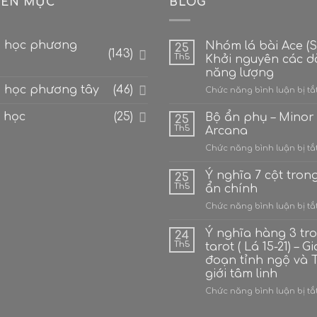
ÊN MỤC
BLOG
 học phương
Nhóm lá bài Ace (Số
25
(143)
Th5
Khởi nguyên các 
năng lượng
 học phương tây
(46)
Chức năng bình luận bị tắ
 học
(25)
Bộ ẩn phụ – Minor
25
Th5
Arcana
Chức năng bình luận bị tắ
Ý nghĩa 7 cột tron
25
Th5
ẩn chính
Chức năng bình luận bị tắ
Ý nghĩa hàng 3 tr
24
Th5
tarot ( Lá 15-21) – Gi
đoạn tỉnh ngộ và 
giới tâm linh
Chức năng bình luận bị tắ