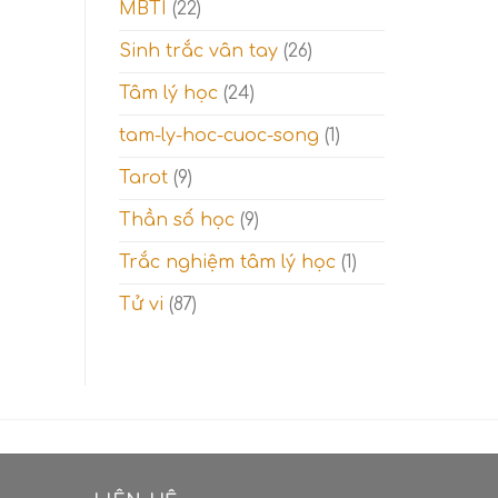
MBTI
(22)
Sinh trắc vân tay
(26)
Tâm lý học
(24)
tam-ly-hoc-cuoc-song
(1)
Tarot
(9)
Thần số học
(9)
Trắc nghiệm tâm lý học
(1)
Tử vi
(87)