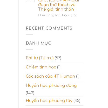
tarot (Lá 8 – 14) – Giai
3
đoạn thử thách và
trong
Thế giới tinh thần
tarot
(
ở
Chức năng bình luận bị tắt
Lá
Ý
15-
nghĩa
21)
hàng
RECENT COMMENTS
–
2
Giai
trong
đoạn
tarot
DANH MỤC
tỉnh
(Lá
ngộ
8
và
–
Thế
14)
Bát tự (Tứ trụ)
(57)
giới
–
tâm
Giai
Chiêm tinh học
(1)
linh
đoạn
thử
Góc sách của 4T Human
(1)
thách
và
Thế
Huyền học phương đông
giới
(143)
tinh
thần
Huyền học phương tây
(45)