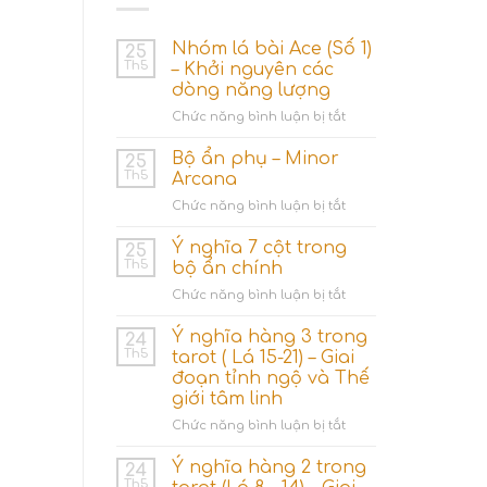
Nhóm lá bài Ace (Số 1)
25
Th5
– Khởi nguyên các
dòng năng lượng
ở
Chức năng bình luận bị tắt
Nhóm
lá
Bộ ẩn phụ – Minor
25
bài
Th5
Arcana
Ace
ở
Chức năng bình luận bị tắt
(Số
Bộ
1)
ẩn
Ý nghĩa 7 cột trong
–
25
phụ
Khởi
Th5
bộ ẩn chính
–
nguyên
ở
Chức năng bình luận bị tắt
Minor
các
Ý
Arcana
dòng
nghĩa
Ý nghĩa hàng 3 trong
24
năng
7
Th5
tarot ( Lá 15-21) – Giai
lượng
cột
đoạn tỉnh ngộ và Thế
trong
giới tâm linh
bộ
ẩn
ở
Chức năng bình luận bị tắt
chính
Ý
nghĩa
Ý nghĩa hàng 2 trong
24
hàng
Th5