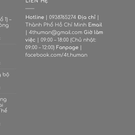
LIÊN HỆ
Hotline
| 0938765274
Địa chỉ
|
 1) –
Thành Phố Hồ Chí Minh
Email
dòng
| 4thuman@gmail.com
Giờ làm
ở
t
việc
| 09:00 – 18:00 (Chủ nhật:
Nhóm
09:00 – 12:00)
Fanpage
|
lá
bài
facebook.com/4t.human
Ace
ở
t
(Số
Bộ
1)
ẩn
g bộ
–
phụ
Khởi
–
nguyên
ở
t
Minor
các
Ý
Arcana
dòng
nghĩa
ong
năng
7
ai
lượng
cột
Thế
trong
bộ
ẩn
ở
t
chính
Ý
nghĩa