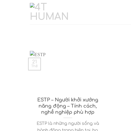
Skip
to
content
21
Th8
ESTP – Người khởi xướng
năng động – Tính cách,
nghề nghiệp phù hợp
ESTP là những người sống và
hành động trong hiện tại, họ