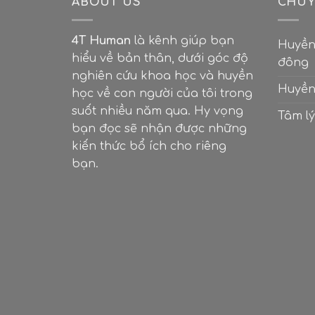
ABOUT US
CHUY
4T Human
là kênh giúp bạn
Huyền
hiểu về bản thân, dưới góc độ
đông
nghiên cứu khoa học và huyền
Huyền
học về con người của tôi trong
suốt nhiều năm qua. Hy vọng
Tâm lý
bạn đọc sẽ nhận được những
kiến thức bổ ích cho riêng
bạn.