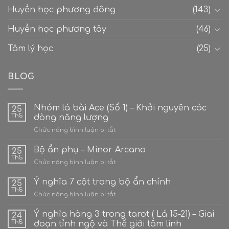
Huyền học phương đông
(143)
Huyền học phương tây
(46)
Tâm lý học
(25)
BLOG
Nhóm lá bài Ace (Số 1) – Khởi nguyên các
25
Th5
dòng năng lượng
ở
Chức năng bình luận bị tắt
Nhóm
lá
Bộ ẩn phụ – Minor Arcana
25
bài
Th5
ở
Chức năng bình luận bị tắt
Ace
Bộ
(Số
ẩn
Ý nghĩa 7 cột trong bộ ẩn chính
1)
25
phụ
Th5
–
ở
Chức năng bình luận bị tắt
–
Khởi
Ý
Minor
nguyên
nghĩa
Ý nghĩa hàng 3 trong tarot ( Lá 15-21) – Giai
Arcana
24
các
7
Th5
đoạn tỉnh ngộ và Thế giới tâm linh
dòng
cột