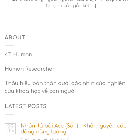
định, họ cần gắn kết [...]
ABOUT
4T Human
Human Researcher
Thấu hiểu bản thân dưới góc nhìn của nghiên
cứu khoa học về con người
LATEST POSTS
Nhóm lá bài Ace (Số 1) – Khởi nguyên các
25
Th5
dòng năng lượng
ở
Chức năng bình luận bị tắt