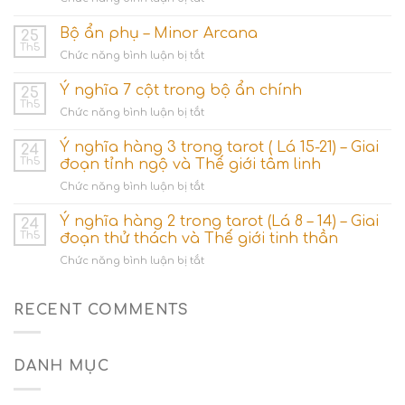
Nhóm
lá
Bộ ẩn phụ – Minor Arcana
25
bài
Th5
ở
Chức năng bình luận bị tắt
Ace
Bộ
(Số
ẩn
Ý nghĩa 7 cột trong bộ ẩn chính
1)
25
phụ
Th5
–
ở
Chức năng bình luận bị tắt
–
Khởi
Ý
Minor
nguyên
nghĩa
Ý nghĩa hàng 3 trong tarot ( Lá 15-21) – Giai
Arcana
24
các
7
Th5
đoạn tỉnh ngộ và Thế giới tâm linh
dòng
cột
năng
ở
Chức năng bình luận bị tắt
trong
lượng
Ý
bộ
nghĩa
Ý nghĩa hàng 2 trong tarot (Lá 8 – 14) – Giai
ẩn
24
hàng
chính
Th5
đoạn thử thách và Thế giới tinh thần
3
ở
Chức năng bình luận bị tắt
trong
Ý
tarot
nghĩa
(
hàng
RECENT COMMENTS
Lá
2
15-
trong
21)
tarot
–
DANH MỤC
(Lá
Giai
8
đoạn
–
tỉnh