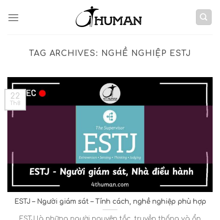
Skip
to
content
TAG ARCHIVES:
NGHỀ NGHIỆP ESTJ
22
Th8
ESTJ – Người giám sát – Tính cách, nghề nghiệp phù hợp
ESTJ là những người nguyên tắc, truyền thống và ổn