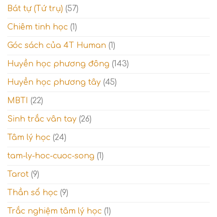
14)
ngộ
Bát tự (Tứ trụ)
(57)
–
và
Giai
Thế
Chiêm tinh học
(1)
đoạn
giới
thử
tâm
Góc sách của 4T Human
(1)
thách
linh
và
Thế
Huyền học phương đông
(143)
giới
tinh
Huyền học phương tây
(45)
thần
MBTI
(22)
Sinh trắc vân tay
(26)
Tâm lý học
(24)
tam-ly-hoc-cuoc-song
(1)
Tarot
(9)
Thần số học
(9)
Trắc nghiệm tâm lý học
(1)