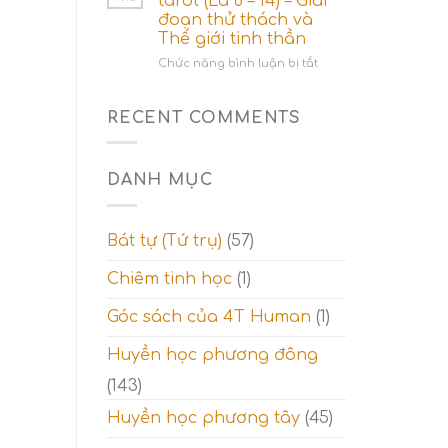
tarot (Lá 8 – 14) – Giai
3
đoạn thử thách và
trong
Thế giới tinh thần
tarot
(
ở
Chức năng bình luận bị tắt
Lá
Ý
15-
nghĩa
21)
hàng
RECENT COMMENTS
–
2
Giai
trong
đoạn
tarot
DANH MỤC
tỉnh
(Lá
ngộ
8
và
–
Thế
14)
Bát tự (Tứ trụ)
(57)
giới
–
tâm
Giai
Chiêm tinh học
(1)
linh
đoạn
thử
Góc sách của 4T Human
(1)
thách
và
Thế
Huyền học phương đông
giới
(143)
tinh
thần
Huyền học phương tây
(45)