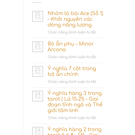
Nhóm lá bài Ace (Số 1)
25
Th5
– Khởi nguyên các
dòng năng lượng
ở
Chức năng bình luận bị tắt
Nhóm
lá
Bộ ẩn phụ – Minor
25
bài
Th5
Arcana
Ace
ở
Chức năng bình luận bị tắt
(Số
Bộ
1)
ẩn
Ý nghĩa 7 cột trong
–
25
phụ
Khởi
Th5
bộ ẩn chính
–
nguyên
ở
Chức năng bình luận bị tắt
Minor
các
Ý
Arcana
dòng
nghĩa
Ý nghĩa hàng 3 trong
24
năng
7
Th5
tarot ( Lá 15-21) – Giai
lượng
cột
đoạn tỉnh ngộ và Thế
trong
giới tâm linh
bộ
ẩn
ở
Chức năng bình luận bị tắt
chính
Ý
nghĩa
Ý nghĩa hàng 2 trong
24
hàng
Th5