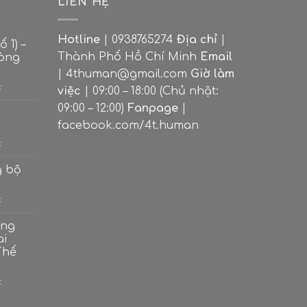
LIÊN HỆ
Hotline
| 0938765274
Địa chỉ
|
 1) –
Thành Phố Hồ Chí Minh
Email
dòng
| 4thuman@gmail.com
Giờ làm
ở
t
việc
| 09:00 – 18:00 (Chủ nhật:
Nhóm
09:00 – 12:00)
Fanpage
|
lá
bài
facebook.com/4t.human
Ace
ở
t
(Số
Bộ
1)
ẩn
g bộ
–
phụ
Khởi
–
nguyên
ở
t
Minor
các
Ý
Arcana
dòng
nghĩa
ong
năng
7
ai
lượng
cột
Thế
trong
bộ
ẩn
ở
t
chính
Ý
nghĩa