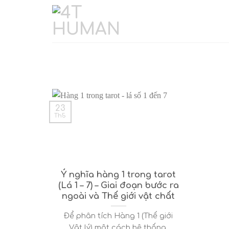
Skip
to
content
23
Th5
Ý nghĩa hàng 1 trong tarot
(Lá 1 – 7) – Giai đoạn bước ra
ngoài và Thế giới vật chất
Để phân tích Hàng 1 (Thế giới
Vật lý) một cách hệ thống,