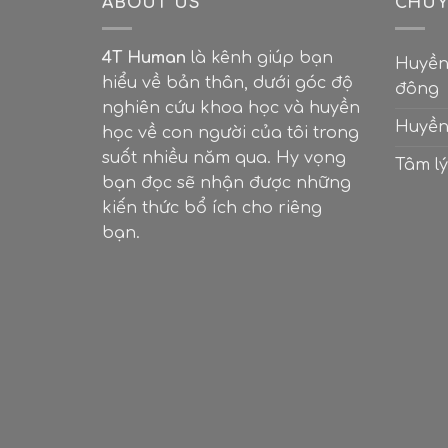
ABOUT US
CHUY
4T Human
là kênh giúp bạn
Huyền
hiểu về bản thân, dưới góc độ
đông
nghiên cứu khoa học và huyền
Huyền
học về con người của tôi trong
suốt nhiều năm qua. Hy vọng
Tâm lý
bạn đọc sẽ nhận được những
kiến thức bổ ích cho riêng
bạn.