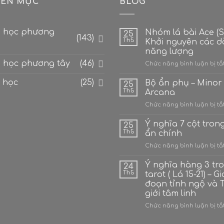
ÊN MỤC
BLOG
 học phương
Nhóm lá bài Ace (Số
25
(143)
Th5
Khởi nguyên các 
năng lượng
 học phương tây
(46)
Chức năng bình luận bị tắ
 học
(25)
Bộ ẩn phụ – Minor
25
Th5
Arcana
Chức năng bình luận bị tắ
Ý nghĩa 7 cột tron
25
Th5
ẩn chính
Chức năng bình luận bị tắ
Ý nghĩa hàng 3 tr
24
Th5
tarot ( Lá 15-21) – Gi
đoạn tỉnh ngộ và 
giới tâm linh
Chức năng bình luận bị tắ