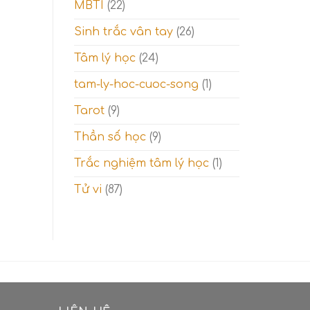
MBTI
(22)
Sinh trắc vân tay
(26)
Tâm lý học
(24)
tam-ly-hoc-cuoc-song
(1)
Tarot
(9)
Thần số học
(9)
Trắc nghiệm tâm lý học
(1)
Tử vi
(87)