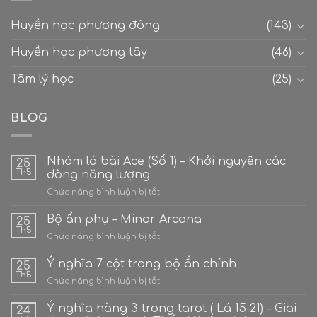
Huyền học phương đông
(143)
Huyền học phương tây
(46)
Tâm lý học
(25)
BLOG
Nhóm lá bài Ace (Số 1) – Khởi nguyên các
25
Th5
dòng năng lượng
ở
Chức năng bình luận bị tắt
Nhóm
lá
Bộ ẩn phụ – Minor Arcana
25
bài
Th5
ở
Chức năng bình luận bị tắt
Ace
Bộ
(Số
ẩn
Ý nghĩa 7 cột trong bộ ẩn chính
1)
25
phụ
Th5
–
ở
Chức năng bình luận bị tắt
–
Khởi
Ý
Minor
nguyên
nghĩa
Ý nghĩa hàng 3 trong tarot ( Lá 15-21) – Giai
Arcana
24
các
7