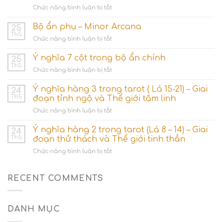
ở
Chức năng bình luận bị tắt
Nhóm
lá
Bộ ẩn phụ – Minor Arcana
25
bài
Th5
ở
Chức năng bình luận bị tắt
Ace
Bộ
(Số
ẩn
Ý nghĩa 7 cột trong bộ ẩn chính
1)
25
phụ
Th5
–
ở
Chức năng bình luận bị tắt
–
Khởi
Ý
Minor
nguyên
nghĩa
Ý nghĩa hàng 3 trong tarot ( Lá 15-21) – Giai
Arcana
24
các
7
Th5
đoạn tỉnh ngộ và Thế giới tâm linh
dòng
cột
năng
ở
Chức năng bình luận bị tắt
trong
lượng
Ý
bộ
nghĩa
Ý nghĩa hàng 2 trong tarot (Lá 8 – 14) – Giai
ẩn
24
hàng
chính
Th5
đoạn thử thách và Thế giới tinh thần
3
ở
Chức năng bình luận bị tắt
trong
Ý
tarot
nghĩa
(
hàng
RECENT COMMENTS
Lá
2
15-
trong
21)
tarot
–
DANH MỤC
(Lá
Giai
8
đoạn