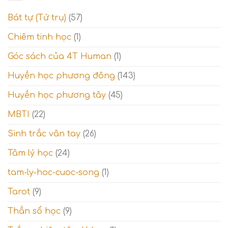
–
tỉnh
14)
ngộ
Bát tự (Tứ trụ)
(57)
–
và
Giai
Thế
Chiêm tinh học
(1)
đoạn
giới
thử
tâm
Góc sách của 4T Human
(1)
thách
linh
và
Thế
Huyền học phương đông
(143)
giới
tinh
Huyền học phương tây
(45)
thần
MBTI
(22)
Sinh trắc vân tay
(26)
Tâm lý học
(24)
tam-ly-hoc-cuoc-song
(1)
Tarot
(9)
Thần số học
(9)