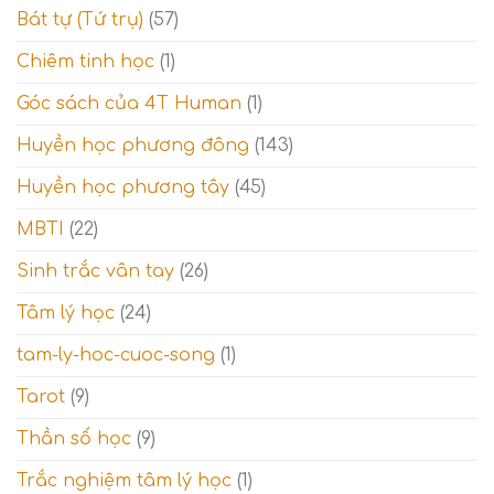
14)
ngộ
Bát tự (Tứ trụ)
(57)
–
và
Giai
Thế
Chiêm tinh học
(1)
đoạn
giới
thử
tâm
Góc sách của 4T Human
(1)
thách
linh
và
Thế
Huyền học phương đông
(143)
giới
tinh
Huyền học phương tây
(45)
thần
MBTI
(22)
Sinh trắc vân tay
(26)
Tâm lý học
(24)
tam-ly-hoc-cuoc-song
(1)
Tarot
(9)
Thần số học
(9)
Trắc nghiệm tâm lý học
(1)