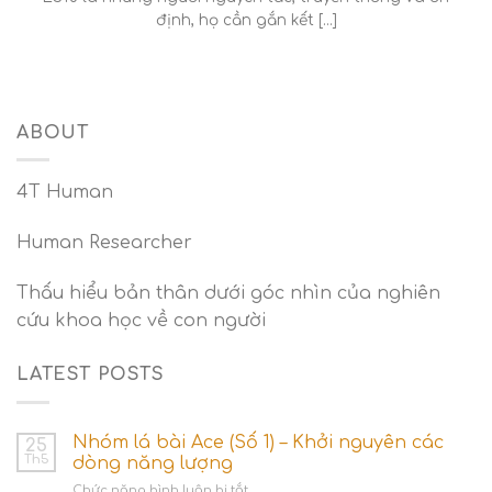
định, họ cần gắn kết [...]
ABOUT
4T Human
Human Researcher
Thấu hiểu bản thân dưới góc nhìn của nghiên
cứu khoa học về con người
LATEST POSTS
Nhóm lá bài Ace (Số 1) – Khởi nguyên các
25
Th5
dòng năng lượng
ở
Chức năng bình luận bị tắt