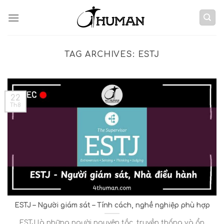
Skip
to
content
TAG ARCHIVES:
ESTJ
22
Th8
ESTJ – Người giám sát – Tính cách, nghề nghiệp phù hợp
ESTJ là những người nguyên tắc, truyền thống và ổn