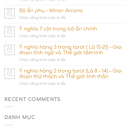
Nhóm
lá
Bộ ẩn phụ – Minor Arcana
25
bài
Th5
ở
Chức năng bình luận bị tắt
Ace
Bộ
(Số
ẩn
Ý nghĩa 7 cột trong bộ ẩn chính
1)
25
phụ
Th5
–
ở
Chức năng bình luận bị tắt
–
Khởi
Ý
Minor
nguyên
nghĩa
Ý nghĩa hàng 3 trong tarot ( Lá 15-21) – Giai
Arcana
24
các
7
Th5
đoạn tỉnh ngộ và Thế giới tâm linh
dòng
cột
năng
ở
Chức năng bình luận bị tắt
trong
lượng
Ý
bộ
nghĩa
Ý nghĩa hàng 2 trong tarot (Lá 8 – 14) – Giai
ẩn
24
hàng
chính
Th5
đoạn thử thách và Thế giới tinh thần
3
ở
Chức năng bình luận bị tắt
trong
Ý
tarot
nghĩa
(
hàng
RECENT COMMENTS
Lá
2
15-
trong
21)
tarot
–
DANH MỤC
(Lá
Giai
8
đoạn
–
tỉnh