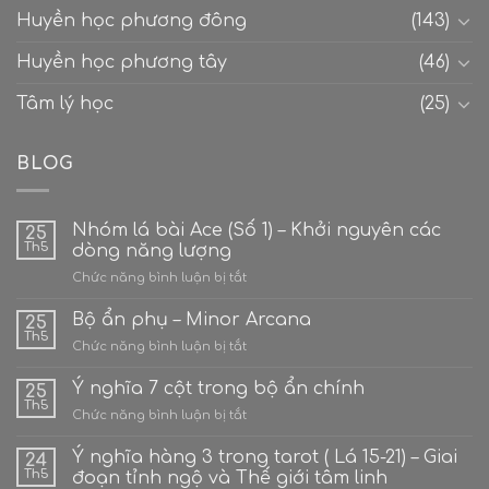
Huyền học phương đông
(143)
Huyền học phương tây
(46)
Tâm lý học
(25)
BLOG
Nhóm lá bài Ace (Số 1) – Khởi nguyên các
25
Th5
dòng năng lượng
ở
Chức năng bình luận bị tắt
Nhóm
lá
Bộ ẩn phụ – Minor Arcana
25
bài
Th5
ở
Chức năng bình luận bị tắt
Ace
Bộ
(Số
ẩn
Ý nghĩa 7 cột trong bộ ẩn chính
1)
25
phụ
Th5
–
ở
Chức năng bình luận bị tắt
–
Khởi
Ý
Minor
nguyên
nghĩa
Ý nghĩa hàng 3 trong tarot ( Lá 15-21) – Giai
Arcana
24
các
7
Th5
đoạn tỉnh ngộ và Thế giới tâm linh
dòng
cột